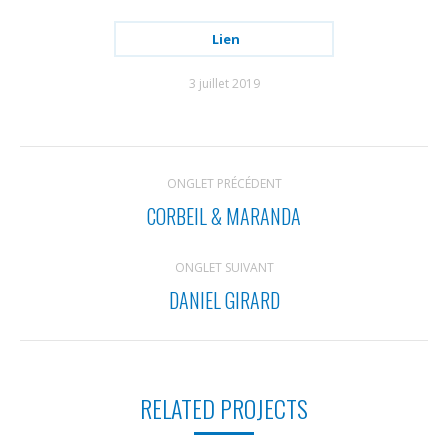
Lien
3 juillet 2019
NAVIGATION
ONGLET PRÉCÉDENT
DE
CORBEIL & MARANDA
Onglet
COMMENTAIRE
précédent
ONGLET SUIVANT
DANIEL GIRARD
Projets
similaires
RELATED PROJECTS