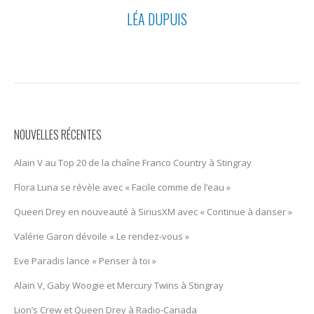
LÉA DUPUIS
NOUVELLES RÉCENTES
Alain V au Top 20 de la chaîne Franco Country à Stingray
Flora Luna se révèle avec « Facile comme de l’eau »
Queen Drey en nouveauté à SiriusXM avec « Continue à danser »
Valérie Garon dévoile « Le rendez-vous »
Eve Paradis lance « Penser à toi »
Alain V, Gaby Woogie et Mercury Twïns à Stingray
Lion’s Crew et Queen Drey à Radio-Canada