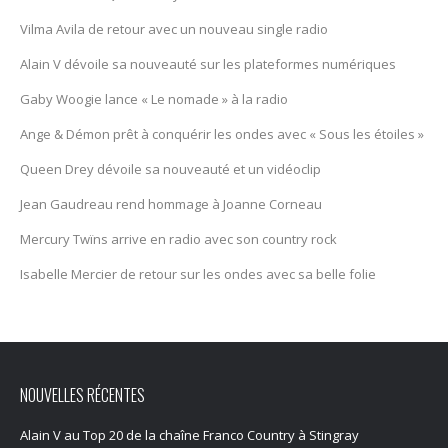
Vilma Avila de retour avec un nouveau single radio
Alain V dévoile sa nouveauté sur les plateformes numériques
Gaby Woogie lance « Le nomade » à la radio
Ange & Démon prêt à conquérir les ondes avec « Sous les étoiles »
Queen Drey dévoile sa nouveauté et un vidéoclip
Jean Gaudreau rend hommage à Joanne Corneau
Mercury Twïns arrive en radio avec son country rock
Isabelle Mercier de retour sur les ondes avec sa belle folie
NOUVELLES RÉCENTES
Alain V au Top 20 de la chaîne Franco Country à Stingray