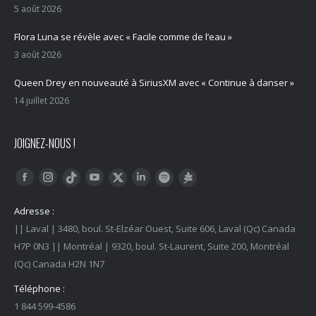
5 août 2026
Flora Luna se révèle avec « Facile comme de l’eau »
3 août 2026
Queen Drey en nouveauté à SiriusXM avec « Continue à danser »
14 juillet 2026
JOIGNEZ-NOUS !
Trouvez nous sur :
Facebook
Instagram
YouTube
LinkedIn
Tiktok
Twitter
Spotify
Linktree
Adresse :
|| Laval | 3480, boul. St-Elzéar Ouest, Suite 606, Laval (Qc) Canada
H7P 0N3 || Montréal | 9320, boul. St-Laurent, Suite 200, Montréal
(Qc) Canada H2N 1N7
Téléphone :
1 844 599-4586