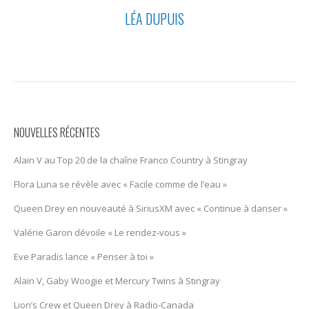
LÉA DUPUIS
NOUVELLES RÉCENTES
Alain V au Top 20 de la chaîne Franco Country à Stingray
Flora Luna se révèle avec « Facile comme de l’eau »
Queen Drey en nouveauté à SiriusXM avec « Continue à danser »
Valérie Garon dévoile « Le rendez-vous »
Eve Paradis lance « Penser à toi »
Alain V, Gaby Woogie et Mercury Twïns à Stingray
Lion’s Crew et Queen Drey à Radio-Canada