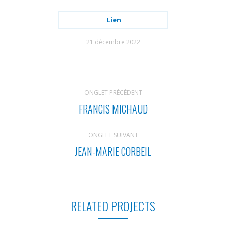
Lien
21 décembre 2022
NAVIGATION
ONGLET PRÉCÉDENT
DE
FRANCIS MICHAUD
Onglet
COMMENTAIRE
précédent
ONGLET SUIVANT
JEAN-MARIE CORBEIL
Projets
similaires
RELATED PROJECTS