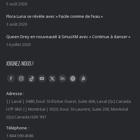
5 août 2026
Flora Luna se révèle avec « Facile comme de l’eau »
3 août 2026
Queen Drey en nouveauté à SiriusXM avec « Continue à danser »
14 juillet 2026
JOIGNEZ-NOUS !
Trouvez nous sur :
Facebook
Instagram
YouTube
LinkedIn
Tiktok
Twitter
Spotify
Linktree
Adresse :
|| Laval | 3480, boul. St-Elzéar Ouest, Suite 606, Laval (Qc) Canada
H7P 0N3 || Montréal | 9320, boul. St-Laurent, Suite 200, Montréal
(Qc) Canada H2N 1N7
Téléphone :
1 844 599-4586