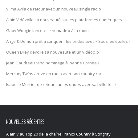
Vilma Avila de retour avec un nouveau single radio
Alain V dévoile sa nouveauté sur les plateformes numériques
Gaby Woogie lance « Le nomade » à la radio
Ange & Démon prêt à conquérir les ondes avec « Sous les étoiles »
Queen Drey dévoile sa nouveauté et un vidéoclip
Jean Gaudreau rend hommage à Joanne Corneau
Mercury Twïns arrive en radio avec son country rock
Isabelle Mercier de retour sur les ondes avec sa belle folie
NOUVELLES RÉCENTES
Alain V au Top 20 de la chaîne Franco Country à Stingray