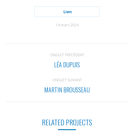
Lien
14 mars 2024
NAVIGATION
ONGLET PRÉCÉDENT
DE
LÉA DUPUIS
Onglet
COMMENTAIRE
précédent
ONGLET SUIVANT
MARTIN BROUSSEAU
Projets
similaires
RELATED PROJECTS