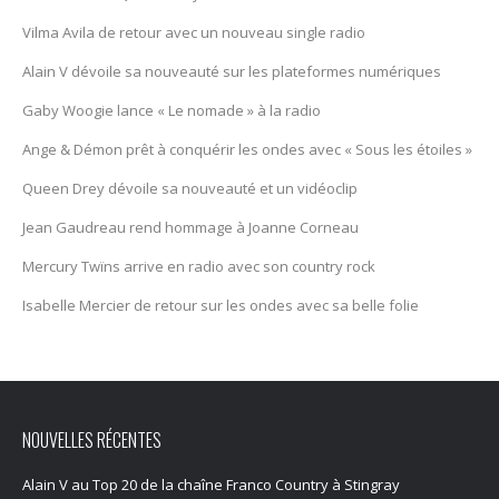
Vilma Avila de retour avec un nouveau single radio
Alain V dévoile sa nouveauté sur les plateformes numériques
Gaby Woogie lance « Le nomade » à la radio
Ange & Démon prêt à conquérir les ondes avec « Sous les étoiles »
Queen Drey dévoile sa nouveauté et un vidéoclip
Jean Gaudreau rend hommage à Joanne Corneau
Mercury Twïns arrive en radio avec son country rock
Isabelle Mercier de retour sur les ondes avec sa belle folie
NOUVELLES RÉCENTES
Alain V au Top 20 de la chaîne Franco Country à Stingray