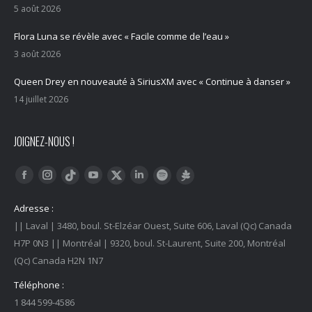
5 août 2026
Flora Luna se révèle avec « Facile comme de l’eau »
3 août 2026
Queen Drey en nouveauté à SiriusXM avec « Continue à danser »
14 juillet 2026
JOIGNEZ-NOUS !
Trouvez nous sur :
Facebook
Instagram
YouTube
LinkedIn
Tiktok
Twitter
Spotify
Linktree
Adresse :
|| Laval | 3480, boul. St-Elzéar Ouest, Suite 606, Laval (Qc) Canada
H7P 0N3 || Montréal | 9320, boul. St-Laurent, Suite 200, Montréal
(Qc) Canada H2N 1N7
Téléphone :
1 844 599-4586