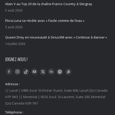
Alain V au Top 20 de la chaîne Franco Country à Stingray
5 août 2026
Flora Luna se révèle avec « Facile comme de l’eau »
3 août 2026
Queen Drey en nouveauté à SiriusXM avec « Continue à danser »
14 juillet 2026
JOIGNEZ-NOUS !
Trouvez nous sur :
Facebook
Instagram
YouTube
LinkedIn
Tiktok
Twitter
Spotify
Linktree
Adresse :
|| Laval | 3480, boul. St-Elzéar Ouest, Suite 606, Laval (Qc) Canada
H7P 0N3 || Montréal | 9320, boul. St-Laurent, Suite 200, Montréal
(Qc) Canada H2N 1N7
Téléphone :