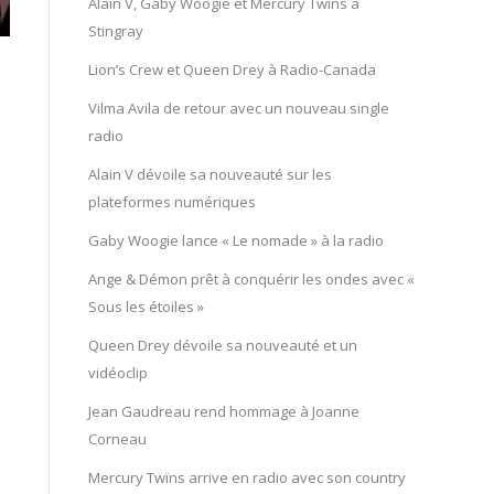
Alain V, Gaby Woogie et Mercury Twïns à
Stingray
Lion’s Crew et Queen Drey à Radio-Canada
Vilma Avila de retour avec un nouveau single
radio
Alain V dévoile sa nouveauté sur les
plateformes numériques
Gaby Woogie lance « Le nomade » à la radio
Ange & Démon prêt à conquérir les ondes avec «
Sous les étoiles »
Queen Drey dévoile sa nouveauté et un
vidéoclip
Jean Gaudreau rend hommage à Joanne
Corneau
Mercury Twïns arrive en radio avec son country