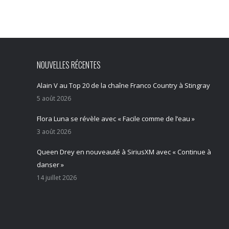
NOUVELLES RÉCENTES
Alain V au Top 20 de la chaîne Franco Country à Stingray
5 août 2026
Flora Luna se révèle avec « Facile comme de l’eau »
3 août 2026
Queen Drey en nouveauté à SiriusXM avec « Continue à
danser »
14 juillet 2026