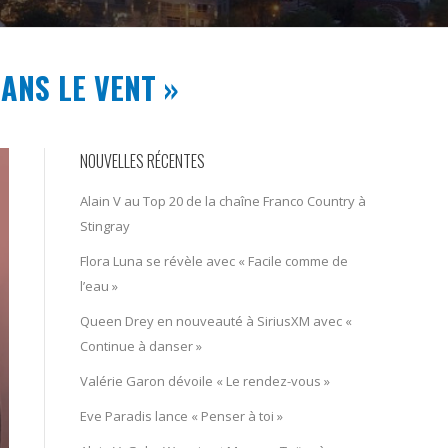
ANS LE VENT »
NOUVELLES RÉCENTES
Alain V au Top 20 de la chaîne Franco Country à
Stingray
Flora Luna se révèle avec « Facile comme de
l’eau »
Queen Drey en nouveauté à SiriusXM avec «
Continue à danser »
Valérie Garon dévoile « Le rendez-vous »
Eve Paradis lance « Penser à toi »