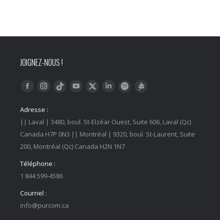
JOIGNEZ-NOUS !
Trouvez nous sur :
Facebook
Instagram
YouTube
LinkedIn
Tiktok
Twitter
Spotify
Linktree
Adresse :
|| Laval | 3480, boul. St-Elzéar Ouest, Suite 606, Laval (Qc)
Canada H7P 0N3 || Montréal | 9320, boul. St-Laurent, Suite
200, Montréal (Qc) Canada H2N 1N7
Téléphone :
1 844 599-4586
Courriel :
info@purcom.ca