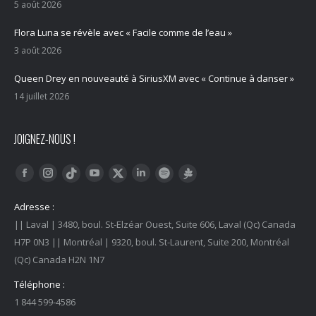
5 août 2026
Flora Luna se révèle avec « Facile comme de l’eau »
3 août 2026
Queen Drey en nouveauté à SiriusXM avec « Continue à danser »
14 juillet 2026
JOIGNEZ-NOUS !
Trouvez nous sur :
Facebook
Instagram
YouTube
LinkedIn
Tiktok
Twitter
Spotify
Linktree
Adresse :
|| Laval | 3480, boul. St-Elzéar Ouest, Suite 606, Laval (Qc) Canada
H7P 0N3 || Montréal | 9320, boul. St-Laurent, Suite 200, Montréal
(Qc) Canada H2N 1N7
Téléphone :
1 844 599-4586