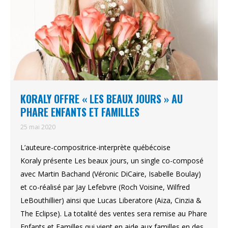
KORALY OFFRE « LES BEAUX JOURS » AU
PHARE ENFANTS ET FAMILLES
25 mai 2020
L’auteure-compositrice-interprète québécoise
Koraly présente Les beaux jours, un single co-composé
avec Martin Bachand (Véronic DiCaire, Isabelle Boulay)
et co-réalisé par Jay Lefebvre (Roch Voisine, Wilfred
LeBouthillier) ainsi que Lucas Liberatore (Aiza, Cinzia &
The Eclipse). La totalité des ventes sera remise au Phare
Enfants et Familles qui vient en aide aux familles en des