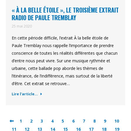
« À LA BELLE ÉTOILE », LE TROISIÈME EXTRAIT
RADIO DE PAULE TREMBLAY
25 mai 2020
En cette période difficile, l’extrait À la belle étoile de
Paule Tremblay nous rappelle l’importance de prendre
conscience de toutes les réalités différentes que chacun
d’entre nous peut vivre. Sur une musique rythmée et
urbaine, cette ballade pop aborde les thèmes de
l’itinérance, de l’indifférence, mais surtout de la liberté
d’être. Cet extrait se retrouve…
Lire l'article...
1
2
3
4
5
6
7
8
9
10
11
12
13
14
15
16
17
18
19