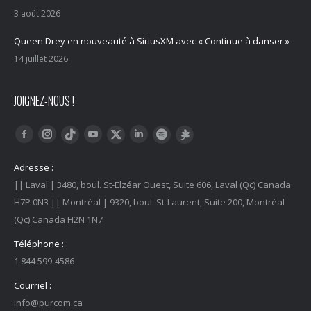
3 août 2026
Queen Drey en nouveauté à SiriusXM avec « Continue à danser »
14 juillet 2026
JOIGNEZ-NOUS !
Trouvez nous sur :
Facebook
Instagram
YouTube
LinkedIn
Tiktok
Twitter
Spotify
Linktree
Adresse :
|| Laval | 3480, boul. St-Elzéar Ouest, Suite 606, Laval (Qc) Canada
H7P 0N3 || Montréal | 9320, boul. St-Laurent, Suite 200, Montréal
(Qc) Canada H2N 1N7
Téléphone :
1 844 599-4586
Courriel :
info@purcom.ca