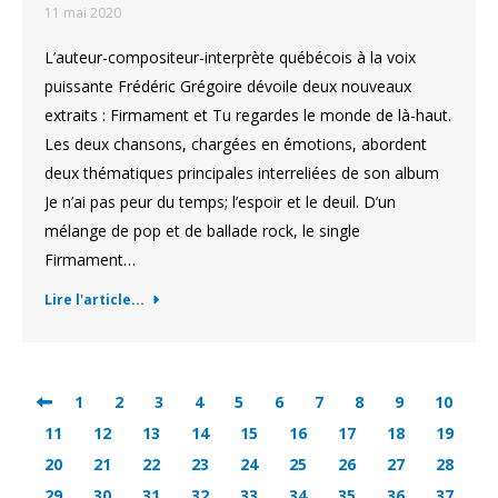
11 mai 2020
L’auteur-compositeur-interprète québécois à la voix
puissante Frédéric Grégoire dévoile deux nouveaux
extraits : Firmament et Tu regardes le monde de là-haut.
Les deux chansons, chargées en émotions, abordent
deux thématiques principales interreliées de son album
Je n’ai pas peur du temps; l’espoir et le deuil. D’un
mélange de pop et de ballade rock, le single
Firmament…
Lire l'article...
1
2
3
4
5
6
7
8
9
10
11
12
13
14
15
16
17
18
19
20
21
22
23
24
25
26
27
28
29
30
31
32
33
34
35
36
37