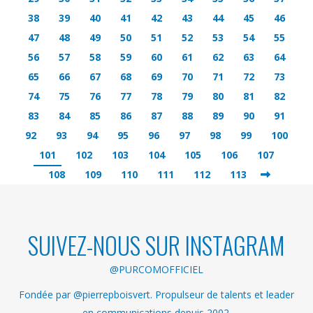
38
39
40
41
42
43
44
45
46
47
48
49
50
51
52
53
54
55
56
57
58
59
60
61
62
63
64
65
66
67
68
69
70
71
72
73
74
75
76
77
78
79
80
81
82
83
84
85
86
87
88
89
90
91
92
93
94
95
96
97
98
99
100
101
102
103
104
105
106
107
108
109
110
111
112
113
SUIVEZ-NOUS SUR INSTAGRAM
@PURCOMOFFICIEL
Fondée par @pierrepboisvert. Propulseur de talents et leader
en communications depuis 2002.