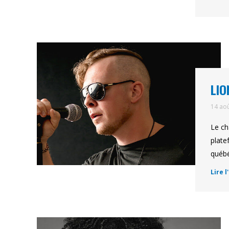
LIO
14 ao
Le ch
plate
québé
Lire l