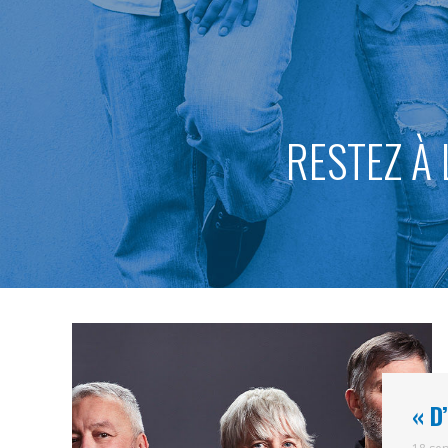
RESTEZ À 
« D