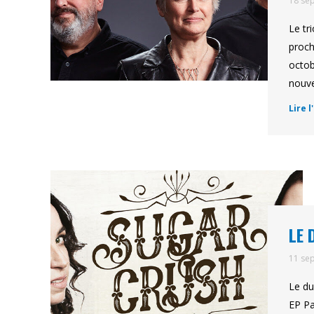
18 se
Le tr
proch
octob
nouv
Lire l
LE 
11 se
Le du
EP Pa