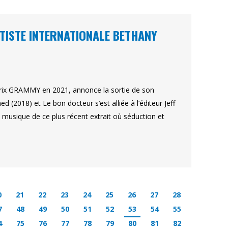
RTISTE INTERNATIONALE BETHANY
rix GRAMMY en 2021, annonce la sortie de son
 (2018) et Le bon docteur s’est alliée à l’éditeur Jeff
a musique de ce plus récent extrait où séduction et
0
21
22
23
24
25
26
27
28
7
48
49
50
51
52
53
54
55
4
75
76
77
78
79
80
81
82