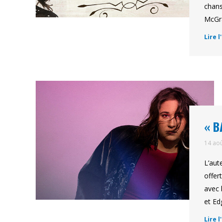
chans
McGra
Lire l
« B
14 ao
L’aut
offer
avec 
et Ed
Lire l