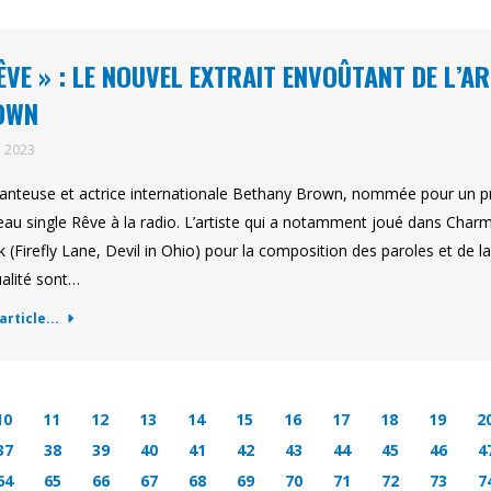
ÊVE » : LE NOUVEL EXTRAIT ENVOÛTANT DE L’A
OWN
n 2023
anteuse et actrice internationale Bethany Brown, nommée pour un p
au single Rêve à la radio. L’artiste qui a notamment joué dans Charmed
k (Firefly Lane, Devil in Ohio) pour la composition des paroles et de l
alité sont…
'article...
10
11
12
13
14
15
16
17
18
19
2
37
38
39
40
41
42
43
44
45
46
4
64
65
66
67
68
69
70
71
72
73
7