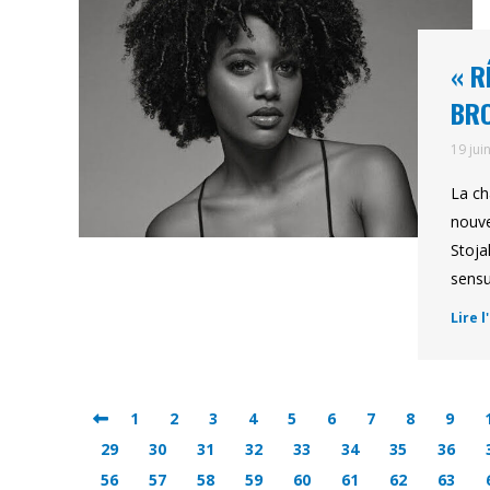
« R
BR
19 jui
La ch
nouve
Stoja
sensu
Lire l
1
2
3
4
5
6
7
8
9
29
30
31
32
33
34
35
36
56
57
58
59
60
61
62
63