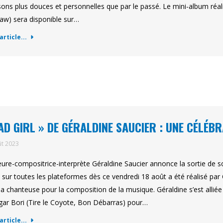
ons plus douces et personnelles que par le passé. Le mini-album réa
w) sera disponible sur…
'article...
AD GIRL » DE GÉRALDINE SAUCIER : UNE CÉLÉBR
ût 2023
eure-compositrice-interprète Géraldine Saucier annonce la sortie de son
t sur toutes les plateformes dès ce vendredi 18 août a été réalisé pa
la chanteuse pour la composition de la musique. Géraldine s’est alliée 
gar Bori (Tire le Coyote, Bon Débarras) pour…
'article...