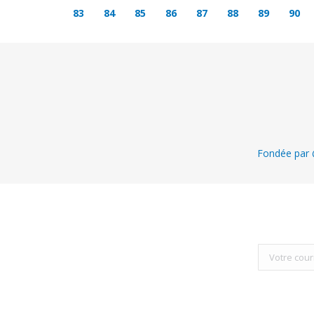
83
84
85
86
87
88
89
90
Fondée par @