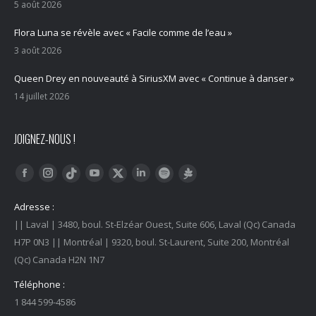
5 août 2026
Flora Luna se révèle avec « Facile comme de l’eau »
3 août 2026
Queen Drey en nouveauté à SiriusXM avec « Continue à danser »
14 juillet 2026
JOIGNEZ-NOUS !
Trouvez nous sur :
Facebook
Instagram
YouTube
LinkedIn
Tiktok
Twitter
Spotify
Linktree
Adresse :
|| Laval | 3480, boul. St-Elzéar Ouest, Suite 606, Laval (Qc) Canada
H7P 0N3 || Montréal | 9320, boul. St-Laurent, Suite 200, Montréal
(Qc) Canada H2N 1N7
Téléphone :
1 844 599-4586