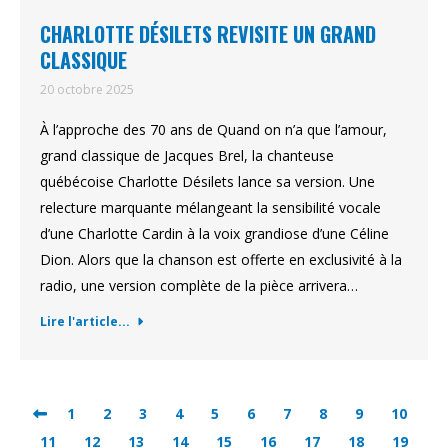
CHARLOTTE DÉSILETS REVISITE UN GRAND
CLASSIQUE
20 octobre 2025
À l’approche des 70 ans de Quand on n’a que l’amour,
grand classique de Jacques Brel, la chanteuse
québécoise Charlotte Désilets lance sa version. Une
relecture marquante mélangeant la sensibilité vocale
d’une Charlotte Cardin à la voix grandiose d’une Céline
Dion. Alors que la chanson est offerte en exclusivité à la
radio, une version complète de la pièce arrivera…
Lire l'article...
1
2
3
4
5
6
7
8
9
10
11
12
13
14
15
16
17
18
19