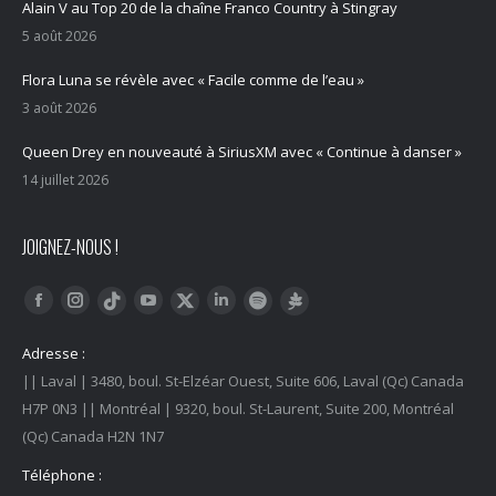
Alain V au Top 20 de la chaîne Franco Country à Stingray
5 août 2026
Flora Luna se révèle avec « Facile comme de l’eau »
3 août 2026
Queen Drey en nouveauté à SiriusXM avec « Continue à danser »
14 juillet 2026
JOIGNEZ-NOUS !
Trouvez nous sur :
Facebook
Instagram
YouTube
LinkedIn
Tiktok
Twitter
Spotify
Linktree
Adresse :
|| Laval | 3480, boul. St-Elzéar Ouest, Suite 606, Laval (Qc) Canada
H7P 0N3 || Montréal | 9320, boul. St-Laurent, Suite 200, Montréal
(Qc) Canada H2N 1N7
Téléphone :