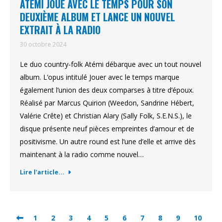
ATÉMI JOUE AVEC LE TEMPS POUR SON
DEUXIÈME ALBUM ET LANCE UN NOUVEL
EXTRAIT À LA RADIO
30 octobre 2024
Le duo country-folk Atémi débarque avec un tout nouvel
album. L’opus intitulé Jouer avec le temps marque
également l’union des deux comparses à titre d’époux.
Réalisé par Marcus Quirion (Weedon, Sandrine Hébert,
Valérie Crête) et Christian Alary (Sally Folk, S.E.N.S.), le
disque présente neuf pièces empreintes d’amour et de
positivisme. Un autre round est l’une d’elle et arrive dès
maintenant à la radio comme nouvel…
Lire l'article...
1
2
3
4
5
6
7
8
9
10