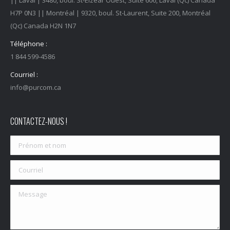
|| Laval | 3480, boul. St-Elzéar Ouest, Suite 606, Laval (Qc) Canada
H7P 0N3 || Montréal | 9320, boul. St-Laurent, Suite 200, Montréal
(Qc) Canada H2N 1N7
Téléphone :
1 844 599-4586
Courriel :
info@purcom.ca
CONTACTEZ-NOUS !