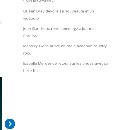
Sous les étoiles »
Queen Drey dévoile sa nouveauté et un
vidéoclip
Jean Gaudreau rend hommage à Joanne
Corneau
Mercury Twïns arrive en radio avec son country
rock
Isabelle Mercier de retour sur les ondes avec sa
belle folie