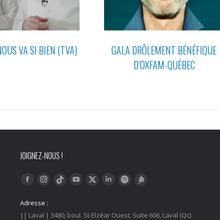
OUS VA SI BIEN (TVA)
GALA DRÔLEMENT BÉNÉFIQUE
D’OXFAM-QUÉBEC
JOIGNEZ-NOUS !
Trouvez nous sur :
Facebook
Instagram
YouTube
LinkedIn
Tiktok
Twitter
Spotify
Linktree
Adresse :
|| Laval | 3480, boul. St-Elzéar Ouest, Suite 606, Laval (Qc)