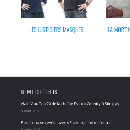
LES JUSTICIERS MASQUÉS
LA MORT N
NOUVELLES RÉCENTES
Alain V au Top 20 de la chaîne Franco Country à Stingray
5 août 2026
Flora Luna se révèle avec « Facile comme de l’eau »
3 août 2026