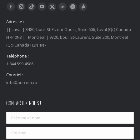
Trouvez nous sur :
Facebook
Instagram
YouTube
LinkedIn
Tiktok
Twitter
Spotify
Linktree
Adresse :
|| Laval | 3480, boul. St-Elzéar Ouest, Suite 606, Laval (Qc) Canada
H7P 0N3 || Montréal | 9320, boul. St-Laurent, Suite 200, Montréal
(Qc) Canada H2N 1N7
Téléphone :
1 844 599-4586
Courriel :
info@purcom.ca
CONTACTEZ-NOUS !