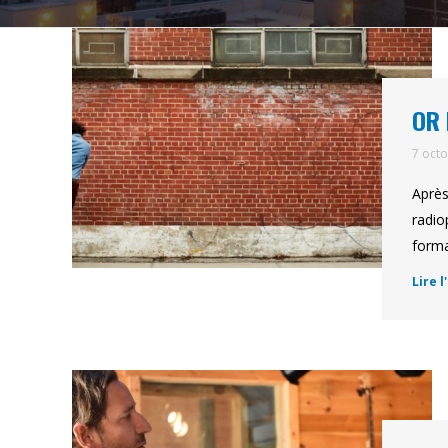
OR 
7 oct
Après
radio
forma
Lire l