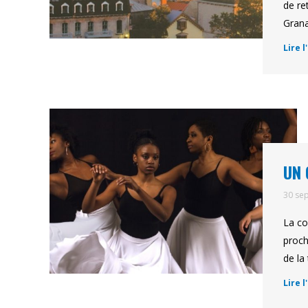
de re
Grana
Lire l
UN 
30 se
La co
proch
de la
Lire l