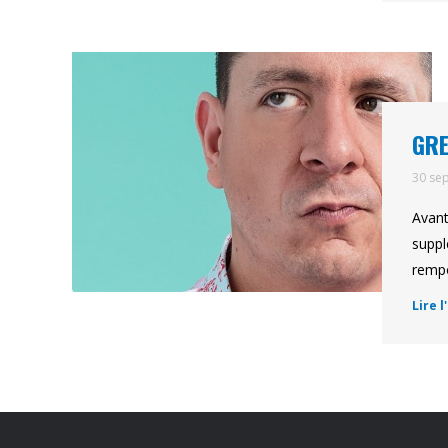
GRE
30 se
Avant
suppl
rempo
Lire l