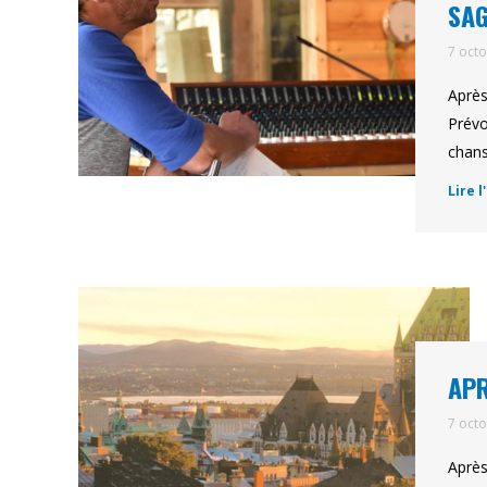
SAG
7 oct
Après
Prévo
chans
Lire l
APR
7 oct
Après