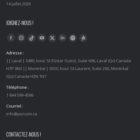
14 juillet 2026
JOIGNEZ-NOUS !
Trouvez nous sur :
Facebook
Instagram
YouTube
LinkedIn
Tiktok
Twitter
Spotify
Linktree
Adresse :
|| Laval | 3480, boul. St-Elzéar Ouest, Suite 606, Laval (Qc) Canada
H7P 0N3 || Montréal | 9320, boul. St-Laurent, Suite 200, Montréal
(Qc) Canada H2N 1N7
Téléphone :
1 844 599-4586
Courriel :
info@purcom.ca
CONTACTEZ-NOUS !