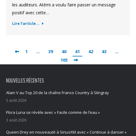
les auditeurs. Atémi a voulu faire passer un message
positif avec cette…
Lire l'article...
1
…
39
40
41
42
43
…
105
NOUVELLES RÉCENTES
Alain V au Top 20 de la chaîne Franco Country à Stingray
5 août 2026
Flora Luna se révèle avec « Facile comme de l’eau »
3 août 2026
Queen Drey en nouveauté à SiriusXM avec « Continue à danser »