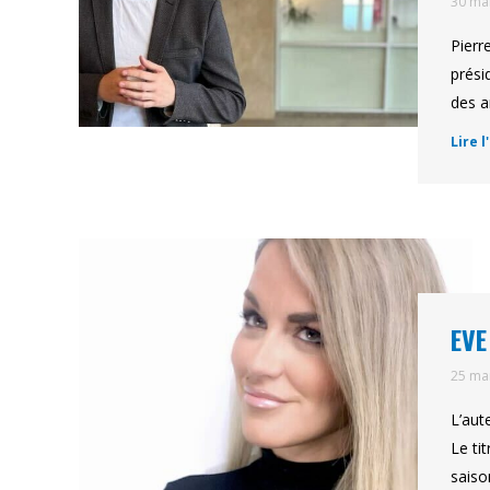
30 ma
Pierr
prési
des a
Lire l
EVE
25 ma
L’aut
Le ti
saiso