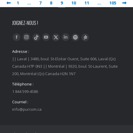
1
…
7
8
9
10
11
…
105
JOIGNEZ-NOUS !
Trouvez nous sur :
Facebook
Instagram
YouTube
LinkedIn
Tiktok
Twitter
Spotify
Linktree
Adresse :
|| Laval | 3480, boul. St-Elzéar Ouest, Suite 606, Laval (Qc)
Canada H7P 0N3 || Montréal | 9320, boul. St-Laurent, Suite
200, Montréal (Qc) Canada H2N 1N7
Téléphone :
1 844 599-4586
Courriel :
info@purcom.ca