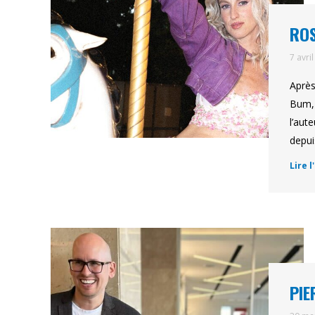
ROS
7 avri
Après
Bum, 
l’aut
depui
Lire l
PIE