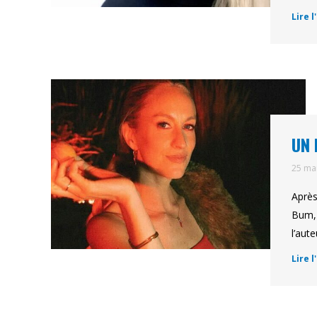
Lire l
UN 
25 ma
Après
Bum, 
l’aut
Lire l