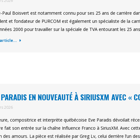
rs 2026
e-Paul Boisvert est notamment connu pour ses 25 ans de carrière dan
dent et fondateur de PURCOM est également un spécialiste de la carriè
nnées 2000 pour travailler sur la spéciale de TVA entourant les 25 an
'article...
 PARADIS EN NOUVEAUTÉ À SIRIUSXM AVEC « C
rs 2026
eure, compositrice et interprète québécoise Eve Paradis dévoilait ré
tre fait son entrée sur la chaîne Influence Franco à SiriusXM. Avec cet
n des amours. La pièce est réalisée par Greg Lv, celui derrière l’un d