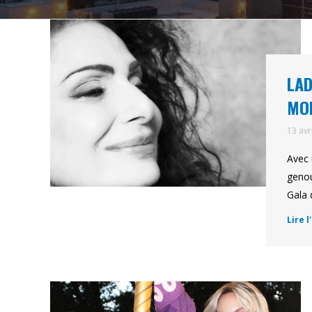
LAD
MO
13 avr
Avec 
genou
Gala 
Lire l