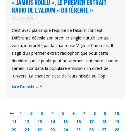
« JAMAIS VOULU », LE PREMIER EXTRAIT
RADIO DE L’ALBUM « DIFFÉRENTE »
27 avril 2020
C’est avec plaisir que l’équipe de l’album concept
Différente dévoile son premier single intitulé Jamais
voulu, interprété par la chanteuse Virginie Cummins. Il
s’agit d’un premier extrait radiophonique pour cette
dernière que le public peut notamment entendre chaque
samedi soir dans la populaire émission En direct de
l’univers. La chanson s’est d’ailleurs hissée au Top…
Lire l'article...
1
2
3
4
5
6
7
8
9
10
11
12
13
14
15
16
17
18
19
20
21
22
23
24
25
26
27
28