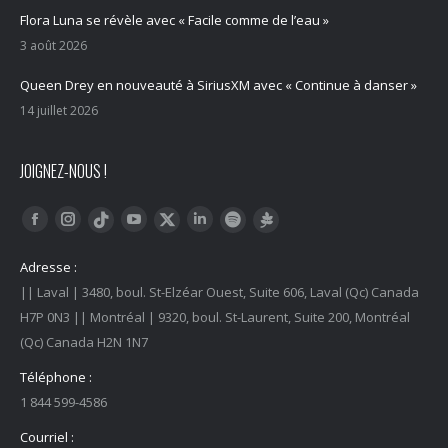
Flora Luna se révèle avec « Facile comme de l’eau »
3 août 2026
Queen Drey en nouveauté à SiriusXM avec « Continue à danser »
14 juillet 2026
JOIGNEZ-NOUS !
Trouvez nous sur :
Facebook
Instagram
YouTube
LinkedIn
Tiktok
Twitter
Spotify
Linktree
Adresse :
|| Laval | 3480, boul. St-Elzéar Ouest, Suite 606, Laval (Qc) Canada
H7P 0N3 || Montréal | 9320, boul. St-Laurent, Suite 200, Montréal
(Qc) Canada H2N 1N7
Téléphone :
1 844 599-4586
Courriel :