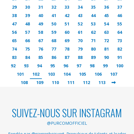
29
30
31
32
33
34
35
36
37
38
39
40
41
42
43
44
45
46
47
48
49
50
51
52
53
54
55
56
57
58
59
60
61
62
63
64
65
66
67
68
69
70
71
72
73
74
75
76
77
78
79
80
81
82
83
84
85
86
87
88
89
90
91
92
93
94
95
96
97
98
99
100
101
102
103
104
105
106
107
108
109
110
111
112
113
SUIVEZ-NOUS SUR INSTAGRAM
@PURCOMOFFICIEL
Fondée par @pierrepboisvert. Propulseur de talents et leader