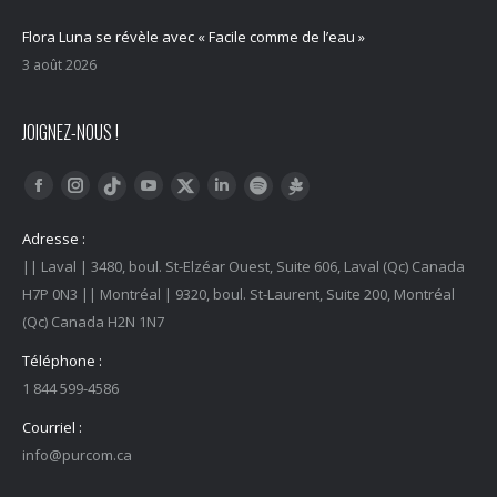
Flora Luna se révèle avec « Facile comme de l’eau »
3 août 2026
JOIGNEZ-NOUS !
Trouvez nous sur :
Facebook
Instagram
YouTube
LinkedIn
Tiktok
Twitter
Spotify
Linktree
Adresse :
|| Laval | 3480, boul. St-Elzéar Ouest, Suite 606, Laval (Qc) Canada
H7P 0N3 || Montréal | 9320, boul. St-Laurent, Suite 200, Montréal
(Qc) Canada H2N 1N7
Téléphone :
1 844 599-4586
Courriel :
info@purcom.ca