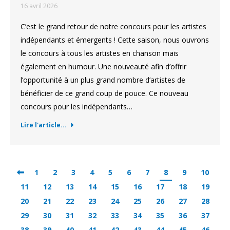
16 avril 2026
C’est le grand retour de notre concours pour les artistes
indépendants et émergents ! Cette saison, nous ouvrons
le concours à tous les artistes en chanson mais
également en humour. Une nouveauté afin d’offrir
l’opportunité à un plus grand nombre d’artistes de
bénéficier de ce grand coup de pouce. Ce nouveau
concours pour les indépendants…
Lire l'article...
1
2
3
4
5
6
7
8
9
10
11
12
13
14
15
16
17
18
19
20
21
22
23
24
25
26
27
28
29
30
31
32
33
34
35
36
37
38
39
40
41
42
43
44
45
46