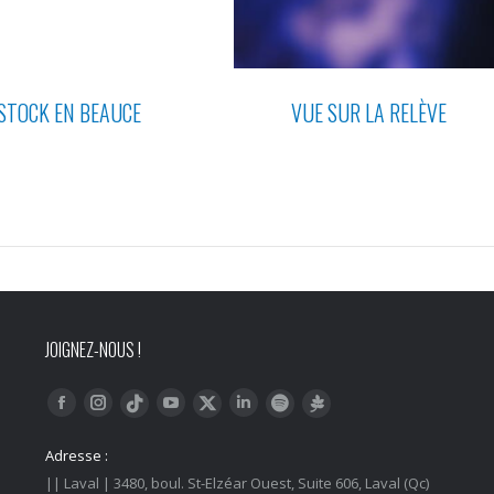
TOCK EN BEAUCE
VUE SUR LA RELÈVE
JOIGNEZ-NOUS !
Trouvez nous sur :
Facebook
Instagram
YouTube
LinkedIn
Tiktok
Twitter
Spotify
Linktree
Adresse :
|| Laval | 3480, boul. St-Elzéar Ouest, Suite 606, Laval (Qc)