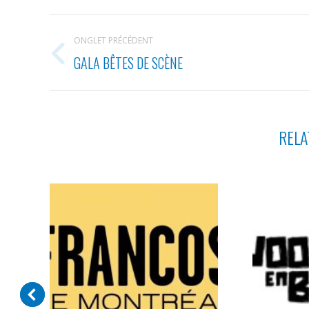
NAVIGATION
ONGLET PRÉCÉDENT
DE
GALA BÊTES DE SCÈNE
Onglet
COMMENTAIRE
précédent
RELA