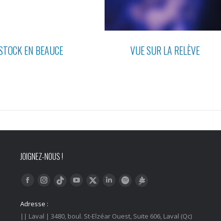
TOCK EN BEAUCE
VUE SUR LA RELÈVE
JOIGNEZ-NOUS !
Trouvez nous sur :
Facebook
Instagram
YouTube
LinkedIn
Tiktok
Twitter
Spotify
Linktree
Adresse :
|| Laval | 3480, boul. St-Elzéar Ouest, Suite 606, Laval (Qc)