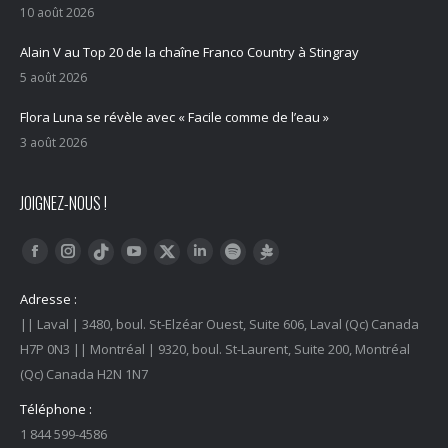
10 août 2026
Alain V au Top 20 de la chaîne Franco Country à Stingray
5 août 2026
Flora Luna se révèle avec « Facile comme de l’eau »
3 août 2026
JOIGNEZ-NOUS !
Trouvez nous sur :
Facebook
Instagram
YouTube
LinkedIn
Tiktok
Twitter
Spotify
Linktree
Adresse :
|| Laval | 3480, boul. St-Elzéar Ouest, Suite 606, Laval (Qc) Canada
H7P 0N3 || Montréal | 9320, boul. St-Laurent, Suite 200, Montréal
(Qc) Canada H2N 1N7
Téléphone :
1 844 599-4586