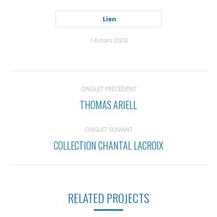
Lien
14 mars 2024
NAVIGATION
ONGLET PRÉCÉDENT
DE
THOMAS ARIELL
Onglet
COMMENTAIRE
précédent
ONGLET SUIVANT
COLLECTION CHANTAL LACROIX
Projets
similaires
RELATED PROJECTS