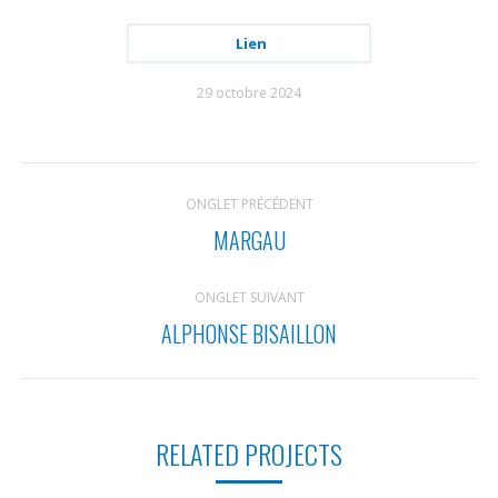
Lien
29 octobre 2024
NAVIGATION
ONGLET PRÉCÉDENT
DE
MARGAU
Onglet
COMMENTAIRE
précédent
ONGLET SUIVANT
ALPHONSE BISAILLON
Projets
similaires
RELATED PROJECTS