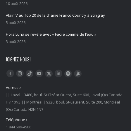
10 août 2026
Alain V au Top 20 de la chaîne Franco Country à Stingray
5 août 2026
Flora Luna se révèle avec « Facile comme de l’eau »
3 août 2026
JOIGNEZ-NOUS !
Trouvez nous sur :
Facebook
Instagram
YouTube
LinkedIn
Tiktok
Twitter
Spotify
Linktree
Adresse :
|| Laval | 3480, boul. St-Elzéar Ouest, Suite 606, Laval (Qc) Canada
H7P 0N3 || Montréal | 9320, boul. St-Laurent, Suite 200, Montréal
(Qc) Canada H2N 1N7
Téléphone :
1 844 599-4586