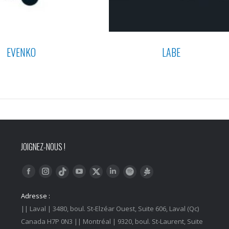
EVENKO
LABE
JOIGNEZ-NOUS !
Trouvez nous sur :
Facebook
Instagram
YouTube
LinkedIn
Tiktok
Twitter
Spotify
Linktree
Adresse :
|| Laval | 3480, boul. St-Elzéar Ouest, Suite 606, Laval (Qc)
Canada H7P 0N3 || Montréal | 9320, boul. St-Laurent, Suite