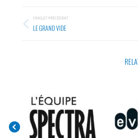
NAVIGATION
ONGLET PRÉCÉDENT
DE
LE GRAND VIDE
Onglet
COMMENTAIRE
précédent
RELA