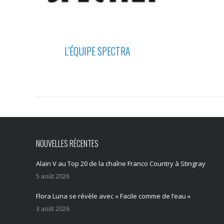
L’ÉQUIPE SPECTRA
NOUVELLES RÉCENTES
Alain V au Top 20 de la chaîne Franco Country à Stingray
5 août 2026
Flora Luna se révèle avec « Facile comme de l’eau »
3 août 2026