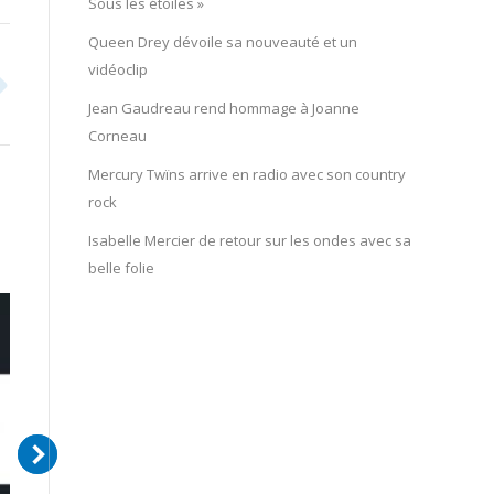
Sous les étoiles »
Queen Drey dévoile sa nouveauté et un
vidéoclip
Jean Gaudreau rend hommage à Joanne
Corneau
Mercury Twïns arrive en radio avec son country
rock
Isabelle Mercier de retour sur les ondes avec sa
belle folie