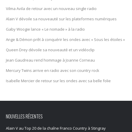
Vilma Avila de retour avec un nouveau single radio
Alain V dévoile sa nouveauté sur les plateformes numériques
Gaby Woogie lance « Le nomade » à la radio
Ange & Démon prêt à conquérir les ondes avec « Sous les étoiles »
Queen Drey dévoile sa nouveauté et un vidéoclip
Jean Gaudreau rend hommage à Joanne Corneau
Mercury Twïns arrive en radio avec son country rock
Isabelle Mercier de retour sur les ondes avec sa belle folie
NOUVELLES RÉCENTES
Alain V au Top 20 de la chaîne Franco Country à Stingray