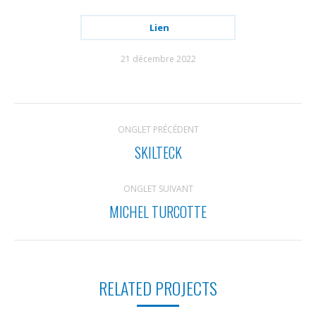
Lien
21 décembre 2022
NAVIGATION
ONGLET PRÉCÉDENT
DE
SKILTECK
Onglet
COMMENTAIRE
précédent
ONGLET SUIVANT
MICHEL TURCOTTE
Projets
similaires
RELATED PROJECTS