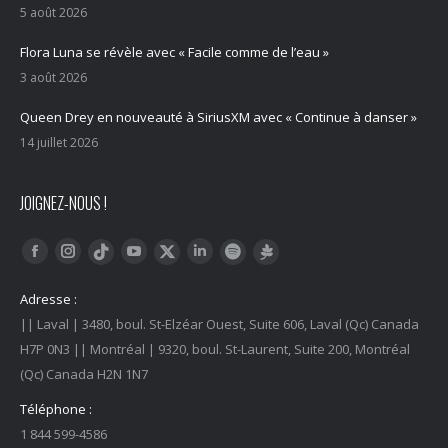
5 août 2026
Flora Luna se révèle avec « Facile comme de l’eau »
3 août 2026
Queen Drey en nouveauté à SiriusXM avec « Continue à danser »
14 juillet 2026
JOIGNEZ-NOUS !
Trouvez nous sur :
Facebook
Instagram
YouTube
LinkedIn
Tiktok
Twitter
Spotify
Linktree
Adresse :
|| Laval | 3480, boul. St-Elzéar Ouest, Suite 606, Laval (Qc) Canada
H7P 0N3 || Montréal | 9320, boul. St-Laurent, Suite 200, Montréal
(Qc) Canada H2N 1N7
Téléphone :
1 844 599-4586