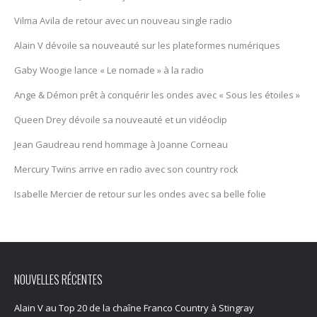
Vilma Avila de retour avec un nouveau single radio
Alain V dévoile sa nouveauté sur les plateformes numériques
Gaby Woogie lance « Le nomade » à la radio
Ange & Démon prêt à conquérir les ondes avec « Sous les étoiles »
Queen Drey dévoile sa nouveauté et un vidéoclip
Jean Gaudreau rend hommage à Joanne Corneau
Mercury Twïns arrive en radio avec son country rock
Isabelle Mercier de retour sur les ondes avec sa belle folie
NOUVELLES RÉCENTES
Alain V au Top 20 de la chaîne Franco Country à Stingray