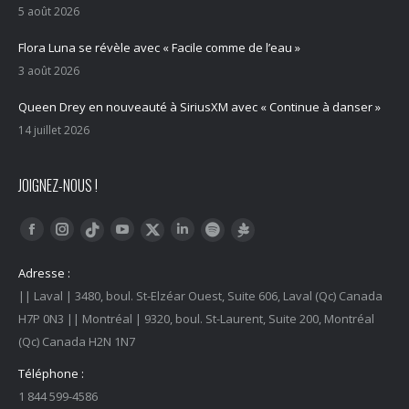
5 août 2026
Flora Luna se révèle avec « Facile comme de l’eau »
3 août 2026
Queen Drey en nouveauté à SiriusXM avec « Continue à danser »
14 juillet 2026
JOIGNEZ-NOUS !
Trouvez nous sur :
Facebook
Instagram
YouTube
LinkedIn
Tiktok
Twitter
Spotify
Linktree
Adresse :
|| Laval | 3480, boul. St-Elzéar Ouest, Suite 606, Laval (Qc) Canada
H7P 0N3 || Montréal | 9320, boul. St-Laurent, Suite 200, Montréal
(Qc) Canada H2N 1N7
Téléphone :
1 844 599-4586