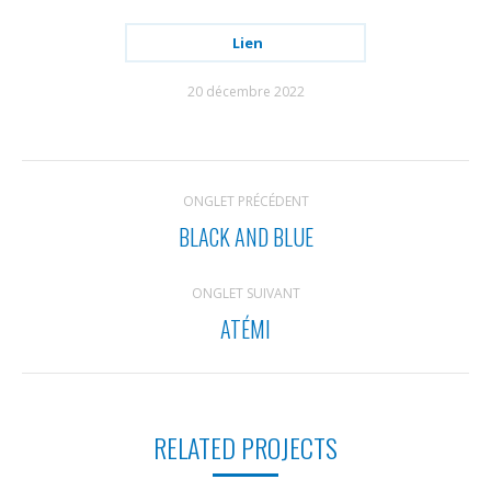
Lien
20 décembre 2022
NAVIGATION
ONGLET PRÉCÉDENT
DE
BLACK AND BLUE
Onglet
COMMENTAIRE
précédent
ONGLET SUIVANT
ATÉMI
Projets
similaires
RELATED PROJECTS