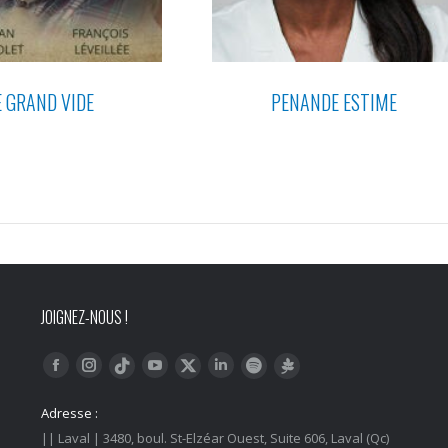
E GRAND VIDE
PENANDE ESTIME
JOIGNEZ-NOUS !
Trouvez nous sur :
Facebook
Instagram
YouTube
LinkedIn
Tiktok
Twitter
Spotify
Linktree
Adresse :
|| Laval | 3480, boul. St-Elzéar Ouest, Suite 606, Laval (Qc)