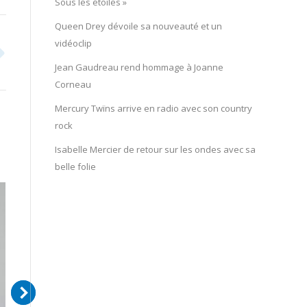
Sous les étoiles »
Queen Drey dévoile sa nouveauté et un
vidéoclip
Jean Gaudreau rend hommage à Joanne
Corneau
Mercury Twïns arrive en radio avec son country
rock
Isabelle Mercier de retour sur les ondes avec sa
belle folie