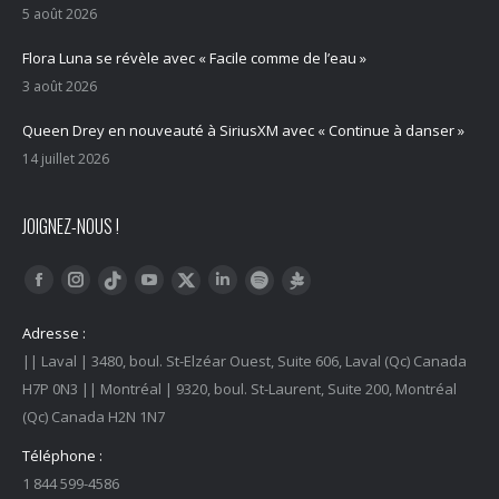
5 août 2026
Flora Luna se révèle avec « Facile comme de l’eau »
3 août 2026
Queen Drey en nouveauté à SiriusXM avec « Continue à danser »
14 juillet 2026
JOIGNEZ-NOUS !
Trouvez nous sur :
Facebook
Instagram
YouTube
LinkedIn
Tiktok
Twitter
Spotify
Linktree
Adresse :
|| Laval | 3480, boul. St-Elzéar Ouest, Suite 606, Laval (Qc) Canada
H7P 0N3 || Montréal | 9320, boul. St-Laurent, Suite 200, Montréal
(Qc) Canada H2N 1N7
Téléphone :
1 844 599-4586