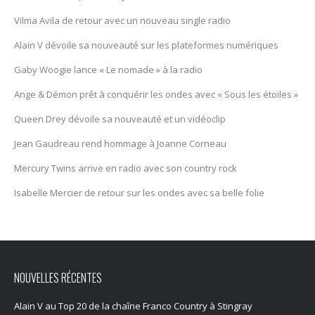
Vilma Avila de retour avec un nouveau single radio
Alain V dévoile sa nouveauté sur les plateformes numériques
Gaby Woogie lance « Le nomade » à la radio
Ange & Démon prêt à conquérir les ondes avec « Sous les étoiles »
Queen Drey dévoile sa nouveauté et un vidéoclip
Jean Gaudreau rend hommage à Joanne Corneau
Mercury Twïns arrive en radio avec son country rock
Isabelle Mercier de retour sur les ondes avec sa belle folie
NOUVELLES RÉCENTES
Alain V au Top 20 de la chaîne Franco Country à Stingray