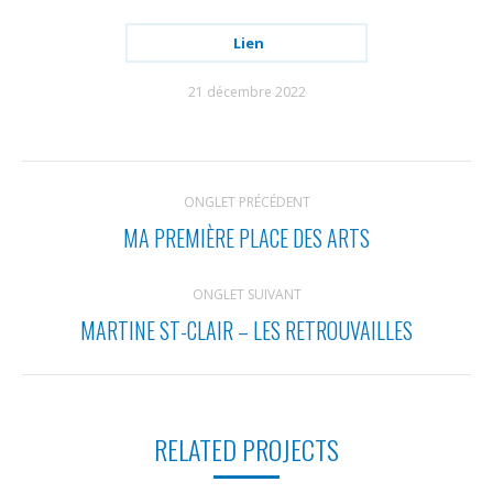
Lien
21 décembre 2022
NAVIGATION
ONGLET PRÉCÉDENT
DE
MA PREMIÈRE PLACE DES ARTS
Onglet
COMMENTAIRE
précédent
ONGLET SUIVANT
MARTINE ST-CLAIR – LES RETROUVAILLES
Projets
similaires
RELATED PROJECTS