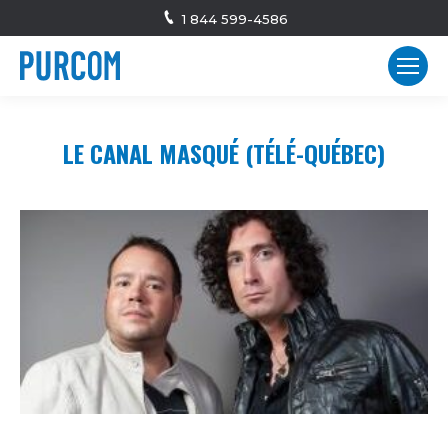
1 844 599-4586
LE CANAL MASQUÉ (TÉLÉ-QUÉBEC)