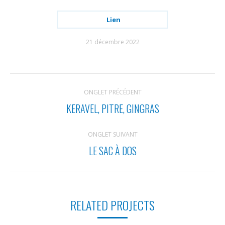
Lien
21 décembre 2022
NAVIGATION
ONGLET PRÉCÉDENT
DE
KERAVEL, PITRE, GINGRAS
Onglet
COMMENTAIRE
précédent
ONGLET SUIVANT
LE SAC À DOS
Projets
similaires
RELATED PROJECTS