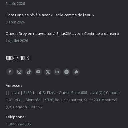
5 août 2026
Flora Luna se révèle avec « Facile comme de l’eau »
3 août 2026
Queen Drey en nouveauté à SiriusXM avec « Continue à danser »
14 juillet 2026
JOIGNEZ-NOUS !
Trouvez nous sur :
Facebook
Instagram
YouTube
LinkedIn
Tiktok
Twitter
Spotify
Linktree
Adresse :
|| Laval | 3480, boul. St-Elzéar Ouest, Suite 606, Laval (Qc) Canada
H7P 0N3 || Montréal | 9320, boul. St-Laurent, Suite 200, Montréal
(Qc) Canada H2N 1N7
Téléphone :
1 844 599-4586