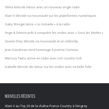
Vilma Avila de retour avec un nouveau single radio
Alain V dévoile sa nouveauté sur les plateformes numériques
Gaby Woogie lance « Le nomade » à la radio
Ange & Démon prêt à conquérir les ondes avec « Sous les étoiles »
Queen Drey dévoile sa nouveauté et un vidéoclip
Jean Gaudreau rend hommage à Joanne Corneau
Mercury Twïns arrive en radio avec son country rock
Isabelle Mercier de retour sur les ondes avec sa belle folie
NOUVELLES RÉCENTES
Alain V au Top 20 de la chaîne Franco Country à Stingray