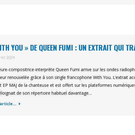
ITH YOU » DE QUEEN FUMI : UN EXTRAIT QUI TR
rier 2024
eure-compositrice-interprète Queen Fumi arrive sur les ondes radio
heur renouvelée grâce à son single francophone With You. L’extrait acc
t EP MAJ de la chanteuse et est offert sur les plateformes numériques 
’éloignait de son répertoire habituel davantage…
'article...