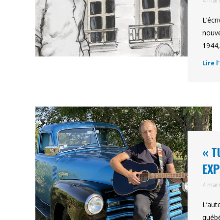
4 mar
L’écr
nouve
1944,
Lire l
« T
EXP
4 mar
L’aut
québé