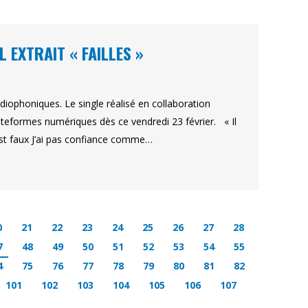
 EXTRAIT « FAILLES »
adiophoniques. Le single réalisé en collaboration
teformes numériques dès ce vendredi 23 février. « Il
est faux J’ai pas confiance comme…
0
21
22
23
24
25
26
27
28
7
48
49
50
51
52
53
54
55
4
75
76
77
78
79
80
81
82
101
102
103
104
105
106
107