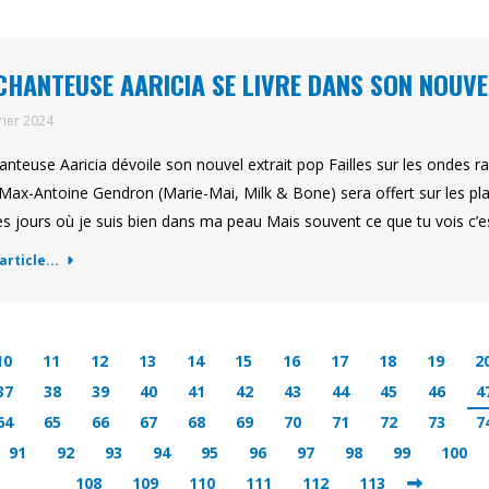
CHANTEUSE AARICIA SE LIVRE DANS SON NOUVEL
rier 2024
anteuse Aaricia dévoile son nouvel extrait pop Failles sur les ondes r
Max-Antoine Gendron (Marie-Mai, Milk & Bone) sera offert sur les pla
es jours où je suis bien dans ma peau Mais souvent ce que tu vois c’
'article...
10
11
12
13
14
15
16
17
18
19
2
37
38
39
40
41
42
43
44
45
46
4
64
65
66
67
68
69
70
71
72
73
7
91
92
93
94
95
96
97
98
99
100
108
109
110
111
112
113