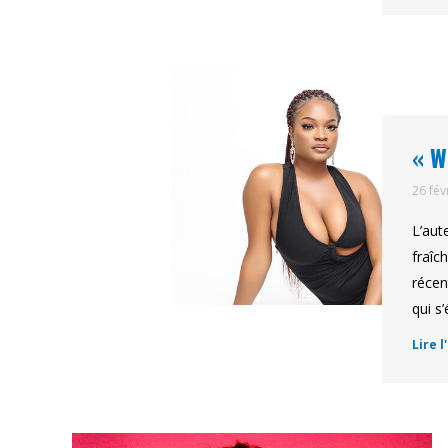
« W
26 fév
L’aut
fraîc
récen
qui s
Lire l