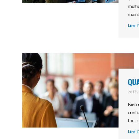
multi
maint
Lire l
QUA
28 fév
Bien 
confi
font 
Lire l