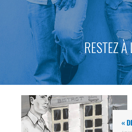
RESTEZ À 
« D