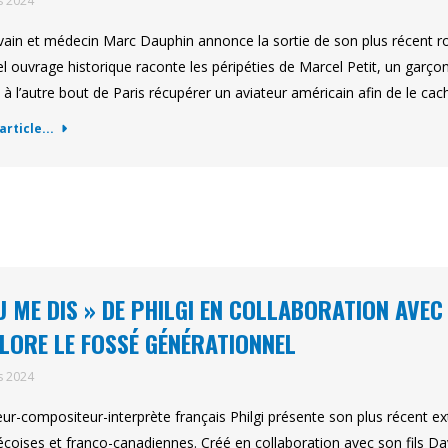
s 2024
ivain et médecin Marc Dauphin annonce la sortie de son plus récent 
l ouvrage historique raconte les péripéties de Marcel Petit, un garço
 à l’autre bout de Paris récupérer un aviateur américain afin de le ca
'article...
U ME DIS » DE PHILGI EN COLLABORATION AVEC 
LORE LE FOSSÉ GÉNÉRATIONNEL
s 2024
eur-compositeur-interprète français Philgi présente son plus récent e
coises et franco-canadiennes. Créé en collaboration avec son fils Da