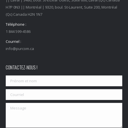
|| Laval | 3480, boul. St-Elzéar Ouest, Suite 606, Laval (Qc) Canada
H7P 0N3 || Montréal | 9320, boul. St-Laurent, Suite 200, Montréal
(Qc) Canada H2N 1N7
Téléphone :
1 844 599-4586
Courriel :
info@purcom.ca
CONTACTEZ-NOUS !