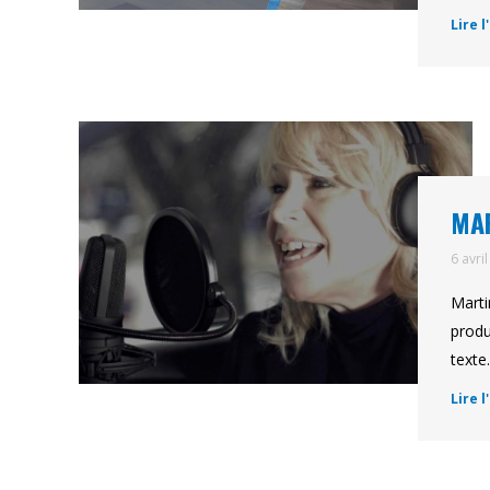
Lire l
MAR
6 avri
Marti
produ
texte
Lire l