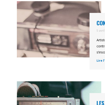
CON
5 avri
Artis
contr
s’ins
Lire l
LES