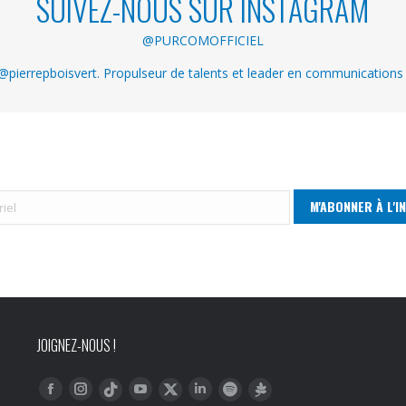
SUIVEZ-NOUS SUR INSTAGRAM
@PURCOMOFFICIEL
pierrepboisvert. Propulseur de talents et leader en communications
JOIGNEZ-NOUS !
Trouvez nous sur :
Facebook
Instagram
YouTube
LinkedIn
Tiktok
Twitter
Spotify
Linktree