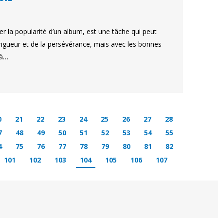
er la popularité d’un album, est une tâche qui peut
a rigueur et de la persévérance, mais avec les bonnes
 à…
0
21
22
23
24
25
26
27
28
7
48
49
50
51
52
53
54
55
4
75
76
77
78
79
80
81
82
101
102
103
104
105
106
107