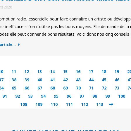
rs 2020
omotion radio, essentielle pour faire connaître un artiste ou développ
rer inefficace si l’on n’utilise pas les bons moyens. Elle demande de l
des elle peut donner de bons résultats. Voici donc nos cinq conseils
'article...
10
11
12
13
14
15
16
17
18
19
2
37
38
39
40
41
42
43
44
45
46
4
64
65
66
67
68
69
70
71
72
73
7
91
92
93
94
95
96
97
98
99
100
108
109
110
111
112
113