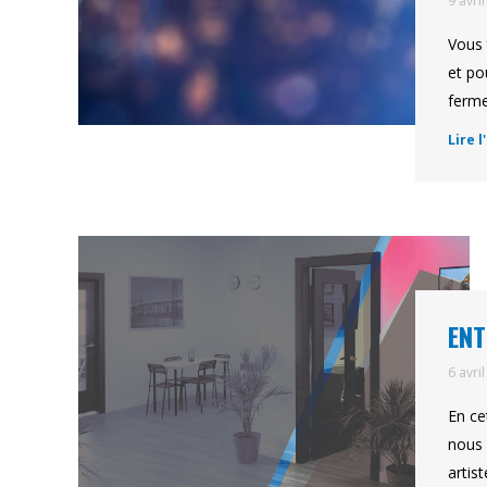
9 avri
Vous 
et po
ferme
Lire l
ENT
6 avri
En ce
nous 
artis