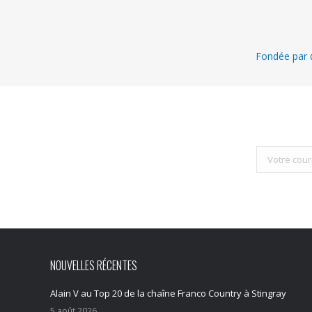
Fondée par @
NOUVELLES RÉCENTES
Alain V au Top 20 de la chaîne Franco Country à Stingray
5 août 2026