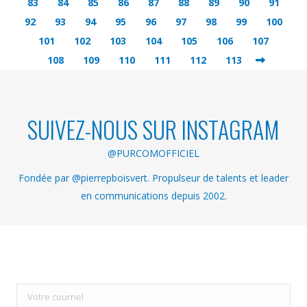
83
84
85
86
87
88
89
90
91
92
93
94
95
96
97
98
99
100
101
102
103
104
105
106
107
108
109
110
111
112
113
SUIVEZ-NOUS SUR INSTAGRAM
@PURCOMOFFICIEL
Fondée par @pierrepboisvert. Propulseur de talents et leader
en communications depuis 2002.