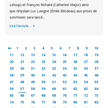
Leloup) et François Richard (Catherine Major) ainsi
que Ghyslain-Luc Lavigne (Émile Bilodeau) aux prises de
son/mixes sera lancé…
Lire l'article...
1
2
3
4
5
6
7
8
9
10
11
12
13
14
15
16
17
18
19
20
21
22
23
24
25
26
27
28
29
30
31
32
33
34
35
36
37
38
39
40
41
42
43
44
45
46
47
48
49
50
51
52
53
54
55
56
57
58
59
60
61
62
63
64
65
66
67
68
69
70
71
72
73
74
75
76
77
78
79
80
81
82