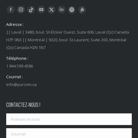
Trouvez nous sur :
Facebook
Instagram
YouTube
LinkedIn
Tiktok
Twitter
Spotify
Linktree
Adresse :
|| Laval | 3480, boul. St-Elzéar Ouest, Suite 606, Laval (Qc) Canada
H7P 0N3 || Montréal | 9320, boul. St-Laurent, Suite 200, Montréal
(Qc) Canada H2N 1N7
Téléphone :
1 844 599-4586
Courriel :
info@purcom.ca
CONTACTEZ-NOUS !