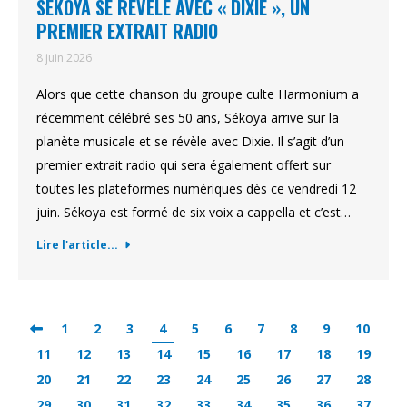
SÉKOYA SE RÉVÈLE AVEC « DIXIE », UN
PREMIER EXTRAIT RADIO
8 juin 2026
Alors que cette chanson du groupe culte Harmonium a
récemment célébré ses 50 ans, Sékoya arrive sur la
planète musicale et se révèle avec Dixie. Il s’agit d’un
premier extrait radio qui sera également offert sur
toutes les plateformes numériques dès ce vendredi 12
juin. Sékoya est formé de six voix a cappella et c’est…
Lire l'article...
1
2
3
4
5
6
7
8
9
10
11
12
13
14
15
16
17
18
19
20
21
22
23
24
25
26
27
28
29
30
31
32
33
34
35
36
37