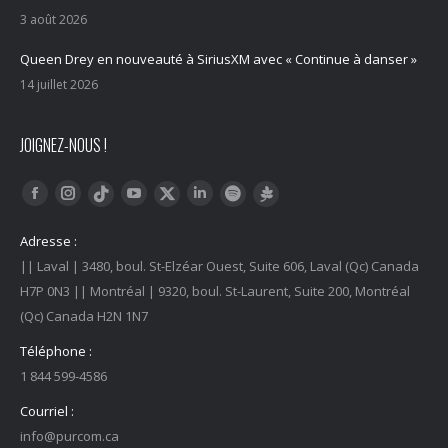
3 août 2026
Queen Drey en nouveauté à SiriusXM avec « Continue à danser »
14 juillet 2026
JOIGNEZ-NOUS !
Trouvez nous sur :
Facebook
Instagram
YouTube
LinkedIn
Tiktok
Twitter
Spotify
Linktree
Adresse :
|| Laval | 3480, boul. St-Elzéar Ouest, Suite 606, Laval (Qc) Canada
H7P 0N3 || Montréal | 9320, boul. St-Laurent, Suite 200, Montréal
(Qc) Canada H2N 1N7
Téléphone :
1 844 599-4586
Courriel :
info@purcom.ca