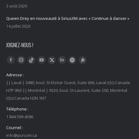
3 août 2026
Queen Drey en nouveauté à SiriusXM avec « Continue à danser »
14 juillet 2026
JOIGNEZ-NOUS !
Trouvez nous sur :
Facebook
Instagram
YouTube
LinkedIn
Tiktok
Twitter
Spotify
Linktree
Adresse :
|| Laval | 3480, boul. St-Elzéar Ouest, Suite 606, Laval (Qc) Canada
H7P 0N3 || Montréal | 9320, boul. St-Laurent, Suite 200, Montréal
(Qc) Canada H2N 1N7
Téléphone :
1 844 599-4586
Courriel :
info@purcom.ca