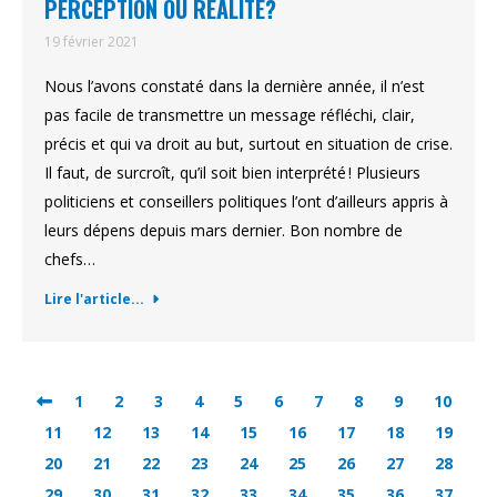
PERCEPTION OU RÉALITÉ?
19 février 2021
Nous l’avons constaté dans la dernière année, il n’est
pas facile de transmettre un message réfléchi, clair,
précis et qui va droit au but, surtout en situation de crise.
Il faut, de surcroît, qu’il soit bien interprété ! Plusieurs
politiciens et conseillers politiques l’ont d’ailleurs appris à
leurs dépens depuis mars dernier. Bon nombre de
chefs…
Lire l'article...
1
2
3
4
5
6
7
8
9
10
11
12
13
14
15
16
17
18
19
20
21
22
23
24
25
26
27
28
29
30
31
32
33
34
35
36
37