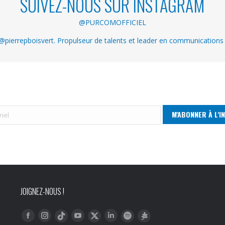
SUIVEZ-NOUS SUR INSTAGRAM
@PURCOMOFFICIEL
pierrepboisvert. Propulseur de talents et leader en communications
JOIGNEZ-NOUS !
Trouvez nous sur :
Facebook
Instagram
YouTube
LinkedIn
Tiktok
Twitter
Spotify
Linktree