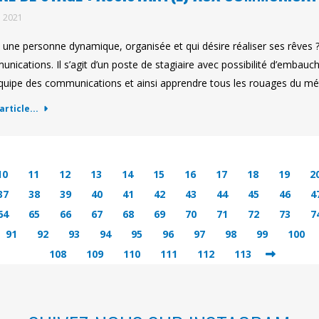
n 2021
 une personne dynamique, organisée et qui désire réaliser ses rêves 
nications. Il s’agit d’un poste de stagiaire avec possibilité d’embauch
équipe des communications et ainsi apprendre tous les rouages du méti
'article...
10
11
12
13
14
15
16
17
18
19
2
37
38
39
40
41
42
43
44
45
46
4
64
65
66
67
68
69
70
71
72
73
7
91
92
93
94
95
96
97
98
99
100
108
109
110
111
112
113