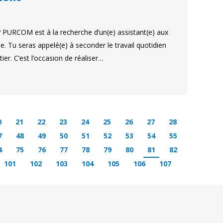
? PURCOM est à la recherche d’un(e) assistant(e) aux
e. Tu seras appelé(e) à seconder le travail quotidien
er. C’est l’occasion de réaliser…
0
21
22
23
24
25
26
27
28
7
48
49
50
51
52
53
54
55
4
75
76
77
78
79
80
81
82
101
102
103
104
105
106
107