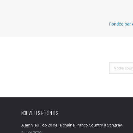
Fondée par @
NOUVELLES RÉCENTES
Alain V au Top 20 de la chaîne Franco Country à Stingray
5 août 2026