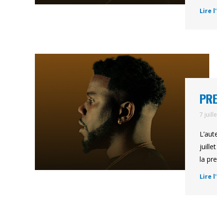
Lire l
PRE
7 juill
L’aut
juill
la pr
Lire l