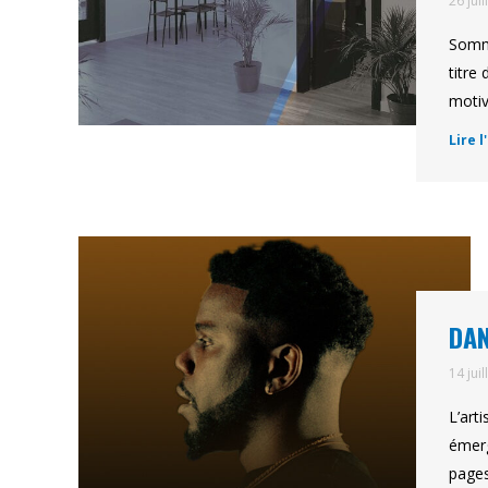
26 jui
Somma
titre
motiv
Lire l
DAN
14 jui
L’art
émerg
pages