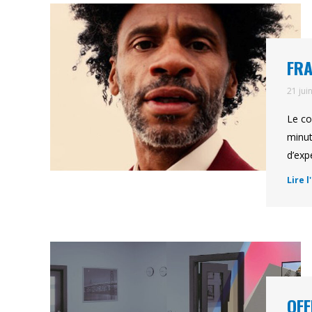
FRA
21 jui
Le co
minut
d’exp
Lire l
OFF