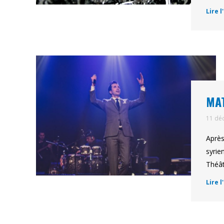
Lire l
MAT
11 dé
Après
syrie
Théât
Lire l