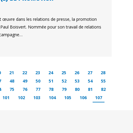
œuvre dans les relations de presse, la promotion
Paul Boisvert. Nommée pour son travail de relations
re campagne…
0
21
22
23
24
25
26
27
28
7
48
49
50
51
52
53
54
55
4
75
76
77
78
79
80
81
82
101
102
103
104
105
106
107