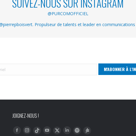
SUIVEZ-NOUS SUR INSTAGRAM
@PURCOMOFFICIEL
pierrepboisvert. Propulseur de talents et leader en communications
JOIGNEZ-NOUS !
Trouvez nous sur :
Facebook
Instagram
YouTube
LinkedIn
Tiktok
Twitter
Spotify
Linktree