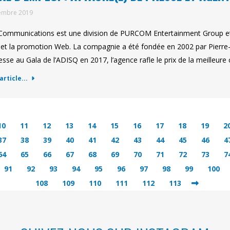
embre 2019
ommunications est une division de PURCOM Entertainment Group et 
 et la promotion Web. La compagnie a été fondée en 2002 par Pierre-
esse au Gala de l’ADISQ en 2017, l’agence rafle le prix de la meilleu
'article...
10
11
12
13
14
15
16
17
18
19
2
37
38
39
40
41
42
43
44
45
46
4
64
65
66
67
68
69
70
71
72
73
7
91
92
93
94
95
96
97
98
99
100
108
109
110
111
112
113