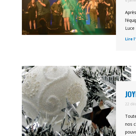
8 janv
Après
l’équ
Luce 
Lire l
JOY
22 dé
Toute
nos c
pouvo