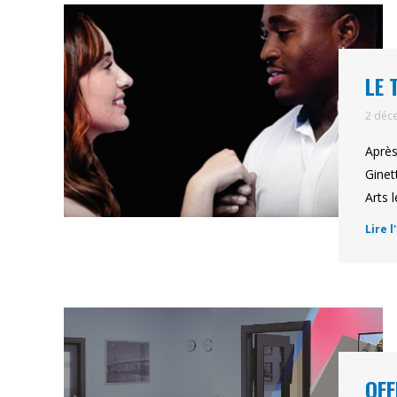
LE 
2 déc
Après
Ginet
Arts 
Lire l
OFF