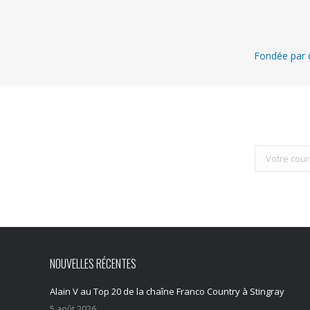
Fondée par @
NOUVELLES RÉCENTES
Alain V au Top 20 de la chaîne Franco Country à Stingray
5 août 2026