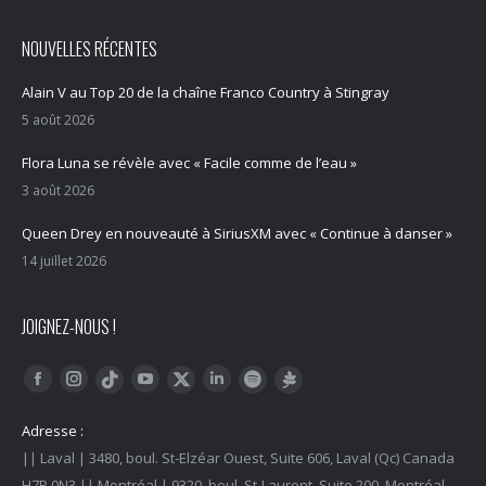
NOUVELLES RÉCENTES
Alain V au Top 20 de la chaîne Franco Country à Stingray
5 août 2026
Flora Luna se révèle avec « Facile comme de l’eau »
3 août 2026
Queen Drey en nouveauté à SiriusXM avec « Continue à danser »
14 juillet 2026
JOIGNEZ-NOUS !
Trouvez nous sur :
Facebook
Instagram
YouTube
LinkedIn
Tiktok
Twitter
Spotify
Linktree
Adresse :
|| Laval | 3480, boul. St-Elzéar Ouest, Suite 606, Laval (Qc) Canada
H7P 0N3 || Montréal | 9320, boul. St-Laurent, Suite 200, Montréal