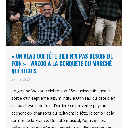
« UN VEAU QUI TÊTE BIEN N’A PAS BESOIN DE
FOIN » : WAZOO À LA CONQUÊTE DU MARCHÉ
QUÉBÉCOIS
27 mai 2024
Le groupe Wazoo célèbre son 25e anniversaire avec la
sortie d’un septième album intitulé Un veau qui tête bien
n’a pas besoin de foin. Derrière ce proverbe paysan se
cachent dix chansons qui cultivent la fête, le terroir et la
ruralité de la France. Du côté musical, l’opus qui est
offert sur les plateformes numériques dès maintenant,