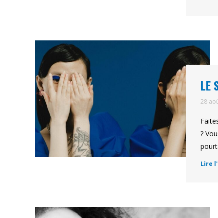
LE 
28 ao
Faite
? Vou
pourt
Lire l