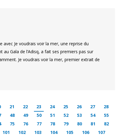
 avec Je voudrais voir la mer, une reprise du
 au Gala de l’Adisq, a fait ses premiers pas sur
mment. Je voudrais voir la mer, premier extrait de
0
21
22
23
24
25
26
27
28
7
48
49
50
51
52
53
54
55
4
75
76
77
78
79
80
81
82
101
102
103
104
105
106
107