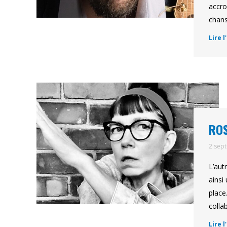
accro
chans
Lire l
ROS
2 sep
L’aut
ainsi
place
colla
Lire l