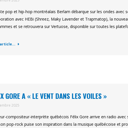
tembre 2025
iste pop et hip-hop montréalais Berlam débarque sur les ondes avec s
boration avec HEBi (Shreez, Maky Lavender et Trapmatop), la nouvea
lammes et se retrouvera sur Vertuose, disponible sur toutes les pla
'article...
IX GORE A « LE VENT DANS LES VOILES »
tembre 2025
eur-compositeur-interprète québécois Félix Gore arrive en radio avec s
on pop-rock puise son inspiration dans la musique québécoise et pr