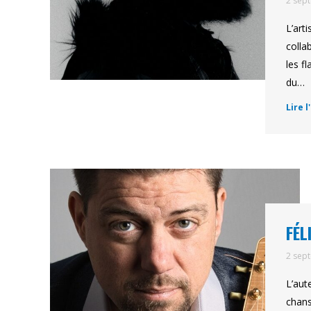
2 sep
L’art
colla
les f
du…
Lire l
FÉL
2 sep
L’aut
chans