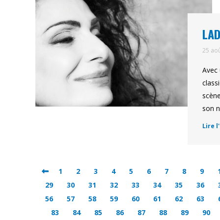
LAD
25 ao
Avec 
class
scène
son 
Lire l
1
2
3
4
5
6
7
8
9
29
30
31
32
33
34
35
36
56
57
58
59
60
61
62
63
83
84
85
86
87
88
89
90