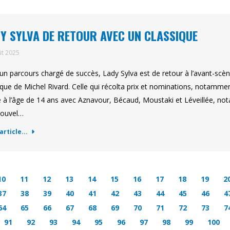
Y SYLVA DE RETOUR AVEC UN CLASSIQUE
ût 2025
un parcours chargé de succès, Lady Sylva est de retour à l’avant-scène
ique de Michel Rivard. Celle qui récolta prix et nominations, notamment
 à l’âge de 14 ans avec Aznavour, Bécaud, Moustaki et Léveillée, nota
nouvel…
'article...
10
11
12
13
14
15
16
17
18
19
2
37
38
39
40
41
42
43
44
45
46
4
64
65
66
67
68
69
70
71
72
73
7
91
92
93
94
95
96
97
98
99
100