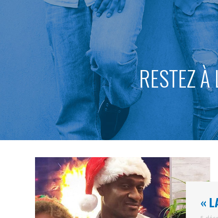
RESTEZ À 
« L