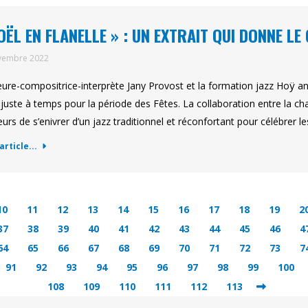
OËL EN FLANELLE » : UN EXTRAIT QUI DONNE LE
vembre 2022
eure-compositrice-interprète Jany Provost et la formation jazz Hoÿ ann
 juste à temps pour la période des Fêtes. La collaboration entre la c
eurs de s’enivrer d’un jazz traditionnel et réconfortant pour célébrer le
'article...
10
11
12
13
14
15
16
17
18
19
2
37
38
39
40
41
42
43
44
45
46
4
64
65
66
67
68
69
70
71
72
73
7
91
92
93
94
95
96
97
98
99
100
108
109
110
111
112
113