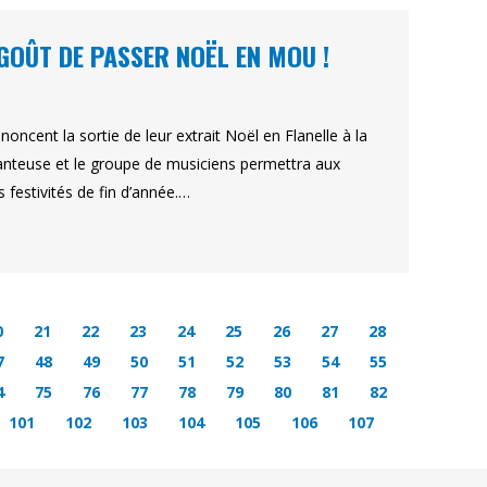
 GOÛT DE PASSER NOËL EN MOU !
oncent la sortie de leur extrait Noël en Flanelle à la
hanteuse et le groupe de musiciens permettra aux
s festivités de fin d’année.…
0
21
22
23
24
25
26
27
28
7
48
49
50
51
52
53
54
55
4
75
76
77
78
79
80
81
82
101
102
103
104
105
106
107