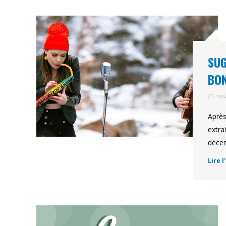
SUG
BO
21 no
Après
extra
décem
Lire l