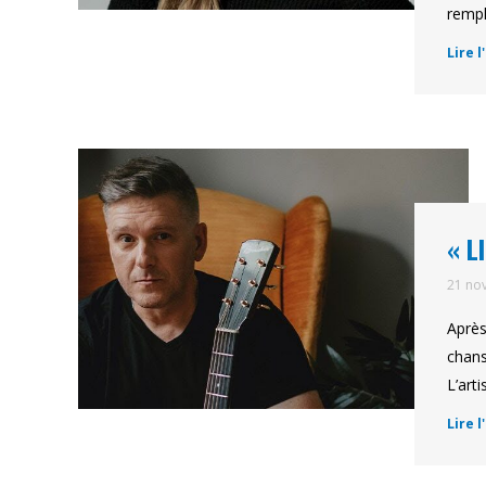
rempl
Lire l
« L
21 no
Après
chans
L’art
Lire l