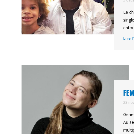
5 déc
Le ch
singl
entou
Lire l
FEM
23 no
Genev
Au se
multi