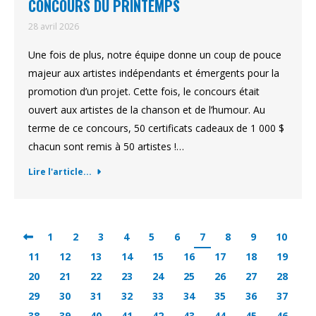
CONCOURS DU PRINTEMPS
28 avril 2026
Une fois de plus, notre équipe donne un coup de pouce
majeur aux artistes indépendants et émergents pour la
promotion d’un projet. Cette fois, le concours était
ouvert aux artistes de la chanson et de l’humour. Au
terme de ce concours, 50 certificats cadeaux de 1 000 $
chacun sont remis à 50 artistes !…
Lire l'article...
1
2
3
4
5
6
7
8
9
10
11
12
13
14
15
16
17
18
19
20
21
22
23
24
25
26
27
28
29
30
31
32
33
34
35
36
37
38
39
40
41
42
43
44
45
46