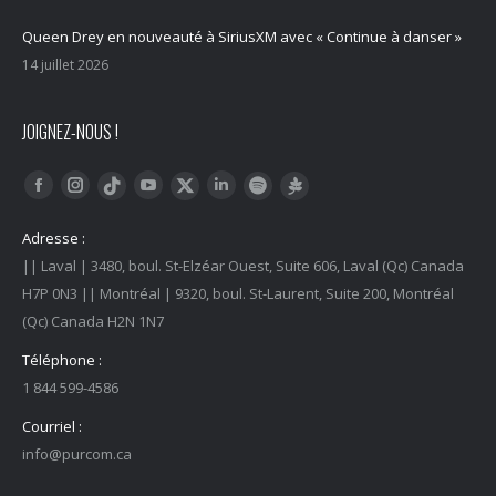
Queen Drey en nouveauté à SiriusXM avec « Continue à danser »
14 juillet 2026
JOIGNEZ-NOUS !
Trouvez nous sur :
Facebook
Instagram
YouTube
LinkedIn
Tiktok
Twitter
Spotify
Linktree
Adresse :
|| Laval | 3480, boul. St-Elzéar Ouest, Suite 606, Laval (Qc) Canada
H7P 0N3 || Montréal | 9320, boul. St-Laurent, Suite 200, Montréal
(Qc) Canada H2N 1N7
Téléphone :
1 844 599-4586
Courriel :
info@purcom.ca