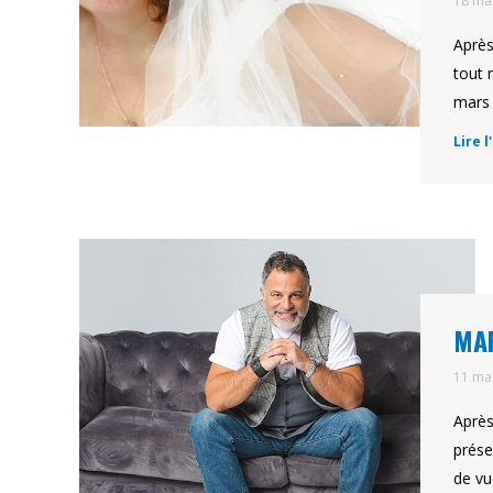
18 ma
Après
tout 
mars 
Lire l
MAR
11 ma
Après
prése
de vu