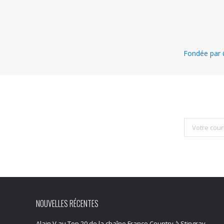
Fondée par @
NOUVELLES RÉCENTES
Alain V au Top 20 de la chaîne Franco Country à Stingray