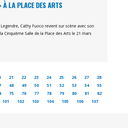
» À LA PLACE DES ARTS
l Legendre, Cathy Fuoco revient sur scène avec son
la Cinquième Salle de la Place des Arts le 21 mars
0
21
22
23
24
25
26
27
28
7
48
49
50
51
52
53
54
55
4
75
76
77
78
79
80
81
82
101
102
103
104
105
106
107