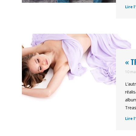
Lire l
« T
10 ma
L’aut
réali
album
Treas
Lire l