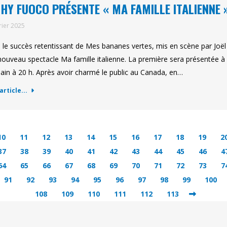
HY FUOCO PRÉSENTE « MA FAMILLE ITALIENNE 
rier 2025
 le succès retentissant de Mes bananes vertes, mis en scène par Joë
nouveau spectacle Ma famille italienne. La première sera présentée à 
ain à 20 h. Après avoir charmé le public au Canada, en…
'article...
10
11
12
13
14
15
16
17
18
19
2
37
38
39
40
41
42
43
44
45
46
4
64
65
66
67
68
69
70
71
72
73
7
91
92
93
94
95
96
97
98
99
100
108
109
110
111
112
113