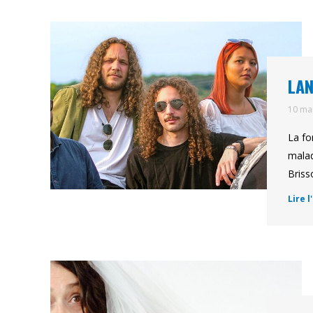
LAN
10 ma
La fo
malad
Briss
Lire l