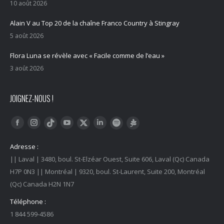
10 août 2026
Alain V au Top 20 de la chaîne Franco Country à Stingray
5 août 2026
Flora Luna se révèle avec « Facile comme de l’eau »
3 août 2026
JOIGNEZ-NOUS !
Trouvez nous sur :
Facebook
Instagram
YouTube
LinkedIn
Tiktok
Twitter
Spotify
Linktree
Adresse :
|| Laval | 3480, boul. St-Elzéar Ouest, Suite 606, Laval (Qc) Canada
H7P 0N3 || Montréal | 9320, boul. St-Laurent, Suite 200, Montréal
(Qc) Canada H2N 1N7
Téléphone :
1 844 599-4586