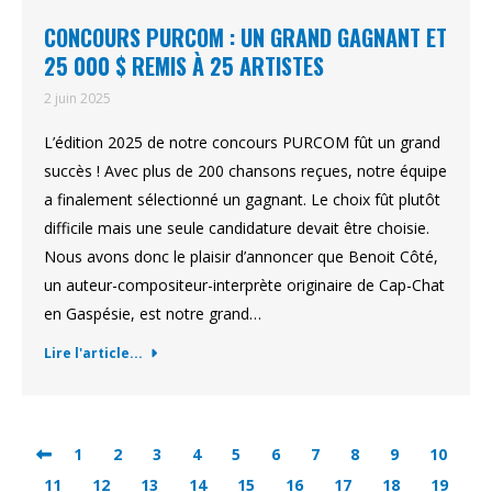
CONCOURS PURCOM : UN GRAND GAGNANT ET
25 000 $ REMIS À 25 ARTISTES
2 juin 2025
L’édition 2025 de notre concours PURCOM fût un grand
succès ! Avec plus de 200 chansons reçues, notre équipe
a finalement sélectionné un gagnant. Le choix fût plutôt
difficile mais une seule candidature devait être choisie.
Nous avons donc le plaisir d’annoncer que Benoit Côté,
un auteur-compositeur-interprète originaire de Cap-Chat
en Gaspésie, est notre grand…
Lire l'article...
1
2
3
4
5
6
7
8
9
10
11
12
13
14
15
16
17
18
19