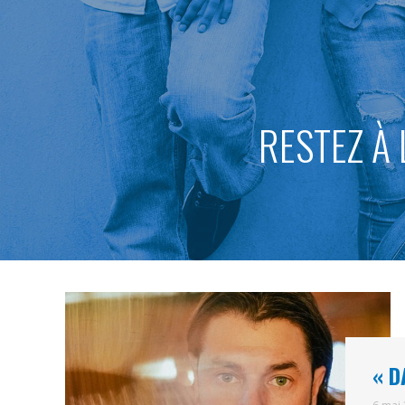
RESTEZ À 
« D