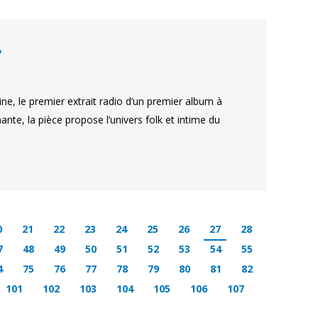
»
ne, le premier extrait radio d’un premier album à
ante, la pièce propose l’univers folk et intime du
0
21
22
23
24
25
26
27
28
7
48
49
50
51
52
53
54
55
4
75
76
77
78
79
80
81
82
101
102
103
104
105
106
107