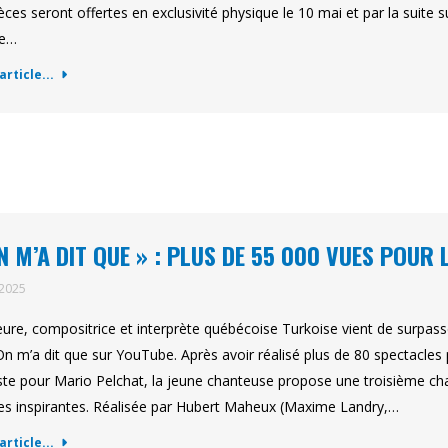
ièces seront offertes en exclusivité physique le 10 mai et par la suite
ue…
'article...
N M’A DIT QUE » : PLUS DE 55 000 VUES POUR
 2025
eure, compositrice et interprète québécoise Turkoise vient de surpas
 On m’a dit que sur YouTube. Après avoir réalisé plus de 80 spectacle
ste pour Mario Pelchat, la jeune chanteuse propose une troisième ch
es inspirantes. Réalisée par Hubert Maheux (Maxime Landry,…
'article...