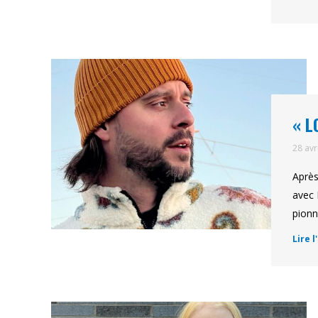
« L
28 avr
Après
avec 
pionn
Lire l