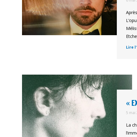
6 mai
Après
L’opu
Mélis
Etche
Lire l
« E
5 mai
La ch
l’imm