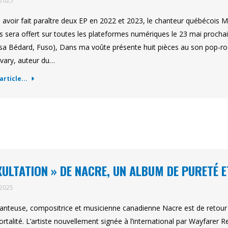
 2025
 avoir fait paraître deux EP en 2022 et 2023, le chanteur québécois 
s sera offert sur toutes les plateformes numériques le 23 mai procha
sa Bédard, Fuso), Dans ma voûte présente huit pièces au son pop-rock
vary, auteur du…
'article...
XULTATION » DE NACRE, UN ALBUM DE PURETÉ 
 2025
anteuse, compositrice et musicienne canadienne Nacre est de retour 
ortalité. L’artiste nouvellement signée à l’international par Wayfarer