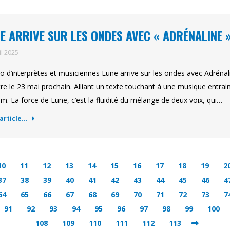
E ARRIVE SUR LES ONDES AVEC « ADRÉNALINE 
il 2025
o d’interprètes et musiciennes Lune arrive sur les ondes avec Adrénali
tre le 23 mai prochain. Alliant un texte touchant à une musique entrain
m. La force de Lune, c’est la fluidité du mélange de deux voix, qui…
'article...
10
11
12
13
14
15
16
17
18
19
2
37
38
39
40
41
42
43
44
45
46
4
64
65
66
67
68
69
70
71
72
73
7
91
92
93
94
95
96
97
98
99
100
108
109
110
111
112
113