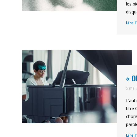
les p
disq
Lire l
« O
5 mai
L’aut
titre
chori
parol
Lire l