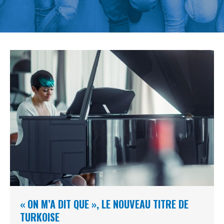
« ON M’A DIT QUE », LE NOUVEAU TITRE DE
TURKOISE