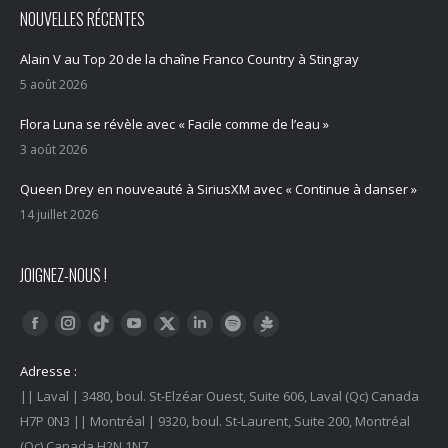
NOUVELLES RÉCENTES
Alain V au Top 20 de la chaîne Franco Country à Stingray
5 août 2026
Flora Luna se révèle avec « Facile comme de l’eau »
3 août 2026
Queen Drey en nouveauté à SiriusXM avec « Continue à danser »
14 juillet 2026
JOIGNEZ-NOUS !
Trouvez nous sur :
Facebook
Instagram
YouTube
LinkedIn
Tiktok
Twitter
Spotify
Linktree
Adresse :
|| Laval | 3480, boul. St-Elzéar Ouest, Suite 606, Laval (Qc) Canada
H7P 0N3 || Montréal | 9320, boul. St-Laurent, Suite 200, Montréal
(Qc) Canada H2N 1N7